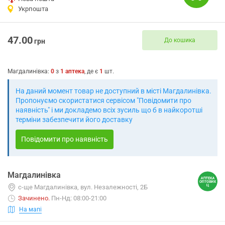
Укрпошта
47.00
До кошика
грн
Магдалинівка
:
0
з
1
аптека
, де є
1
шт.
На даний момент товар не доступний в місті Магдалинівка.
Пропонуємо скористатися сервісом "Повідомити про
наявність" і ми докладемо всіх зусиль що б в найкоротші
терміни забезпечити його доставку
Повідомити про наявність
Магдалинівка
с-ще Магдалинівка, вул. Незалежності, 2Б
Зачинено
.
Пн-Нд: 08:00-21:00
На мапі