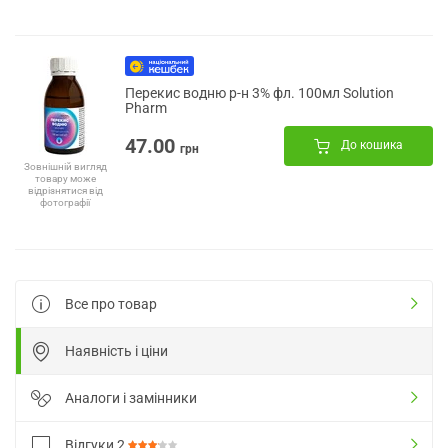
Перекис водню р-н 3% фл. 100мл Solution
Pharm
47.00
До кошика
грн
Зовнішній вигляд
товару може
відрізнятися від
фотографії
Все про товар
Наявність і ціни
Аналоги і замінники
Відгуки
2