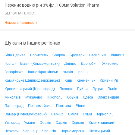
Перекис водню р-н 3% фл. 100мл Solution Pharm
БЕРКАНА ПЛЮС
Немає в наявності
Шукати в інших регіонах
Біла Церква
Бориспіль
Боярка
Бровари
Васильків
Вінниця
Горішні Плавні (Комсомольськ)
Дніпро
Дрогобич
Житомир
Запоріжжя
Івано-Франківськ
Ізмаїл
Ірпінь
Кам'янське (Дніпродзержинськ)
Київ
Кременчук
Кривий Ріг
Кропивницький (Кіровоград)
Лозова
Лубни
Луцьк
Львів
Миколаїв
Мукачево
Нікополь
Обухів
Одеса
Олександрія
Павлоград
Первомайськ
Полтава
Рівне
Самар (Новомосковськ)
Самбір
Сміла
Суми
Тернопіль
Ужгород
Умань
Фастів
Харків
Херсон
Хмельницький
Черкаси
Чернівці
Чернігів
Чорноморськ
Шептицький