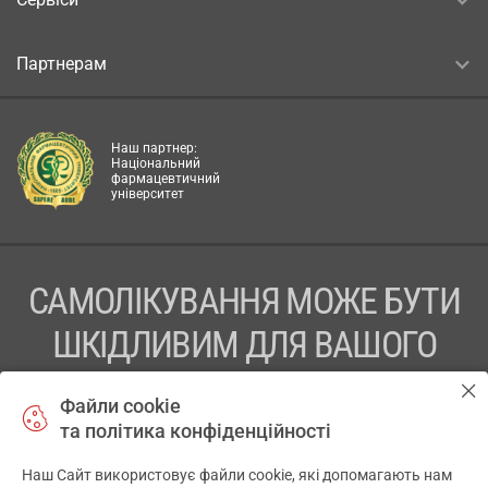
Партнерам
Наш партнер:
Національний
фармацевтичний
університет
САМОЛІКУВАННЯ МОЖЕ БУТИ
ШКІДЛИВИМ ДЛЯ ВАШОГО
ЗДОРОВ’Я
Файли cookie
та політика конфіденційності
ПЕРЕД ЗАСТОСУВАННЯМ ПРЕПАРАТУ ПРОКОНСУЛЬТУЙТЕСЬ
З ЛІКАРЕМ
Наш Сайт використовує файли cookie, які допомагають нам