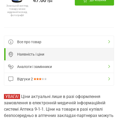
47.00
До кошика
грн
Зовнішній вигляд
товару може
відрізнятися від
фотографії
Все про товар
Наявність і ціни
Аналоги і замінники
Відгуки
2
УВАГА!
Ціни актуальні лише в разі оформлення
замовлення в електронній медичній інформаційній
системі Аптека 9-1-1. Ціни на товари в разі купівлі
безпосередньо в аптечних закладах-партнерах можуть