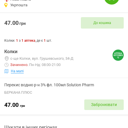
Укрпошта
47.00
До кошика
грн
Колки
:
1
з
1
аптека
, де є
1
шт.
Колки
с-ще Колки, вул. Грушевського, 34-Д
Зачинено
.
Пн-Нд: 08:00-21:00
На мапі
Перекис водню р-н 3% фл. 100мл Solution Pharm
БЕРКАНА ПЛЮС
47.00
Забронювати
грн
Шукати в інших регіонах