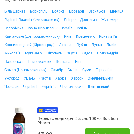
Біла Церква
Бориспіль
Боярка
Бровари
Васильків
Вінниця
Горішні Плавні (Комсомольськ)
Дніпро
Дрогобич
Житомир
Запоріжжя
Івано-Франківськ
Ізмаїл
Ірпінь
Кам'янське (Дніпродзержинськ)
Київ
Кременчук
Кривий Ріг
Кропивницький (Кіровоград)
Лозова
Лубни
Луцьк
Львів
Миколаїв
Мукачево
Нікополь
Обухів
Одеса
Олександрія
Павлоград
Первомайськ
Полтава
Рівне
Самар (Новомосковськ)
Самбір
Сміла
Суми
Тернопіль
Ужгород
Умань
Фастів
Харків
Херсон
Хмельницький
Черкаси
Чернівці
Чернігів
Чорноморськ
Шептицький
Перекис водню р-н 3% фл. 100мл Solution
Pharm