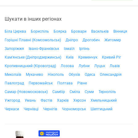
Шукати в інших регіонах
Біла Церква
Бориспіль
Боярка
Бровари
Васильків
Вінниця
Горішні Плавні (Комсомольськ)
Дніпро
Дрогобич
Житомир
Запоріжжя
Івано-Франківськ
Ізмаїл
Ірпінь
Кам'янське (Дніпродзержинськ)
Київ
Кременчук
Кривий Ріг
Кропивницький (Кіровоград)
Лозова
Лубни
Луцьк
Львів
Миколаїв
Мукачево
Нікополь
Обухів
Одеса
Олександрія
Павлоград
Первомайськ
Полтава
Рівне
Самар (Новомосковськ)
Самбір
Сміла
Суми
Тернопіль
Ужгород
Умань
Фастів
Харків
Херсон
Хмельницький
Черкаси
Чернівці
Чернігів
Чорноморськ
Шептицький