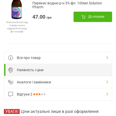
Перекис водню р-н 3% фл. 100мл Solution
Pharm
47.00
До кошика
грн
Зовнішній вигляд
товару може
відрізнятися від
фотографії
Все про товар
Наявність і ціни
Аналоги і замінники
Відгуки
2
УВАГА!
Ціни актуальні лише в разі оформлення