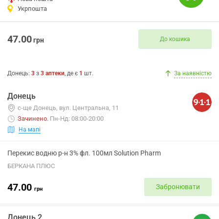
Укрпошта
47.00
До кошика
грн
Донець
:
3
з
3
аптеки
, де є
1
шт.
За наявністю
Донець
с-ще Донець, вул. Центральна, 11
Зачинено
.
Пн-Нд: 08:00-20:00
На мапі
Перекис водню р-н 3% фл. 100мл Solution Pharm
БЕРКАНА ПЛЮС
47.00
Забронювати
грн
Донець 2