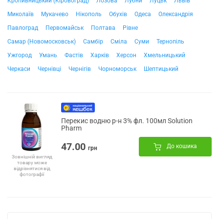
Кропивницький (Кіровоград)
Лозова
Лубни
Луцьк
Львів
Миколаїв
Мукачево
Нікополь
Обухів
Одеса
Олександрія
Павлоград
Первомайськ
Полтава
Рівне
Самар (Новомосковськ)
Самбір
Сміла
Суми
Тернопіль
Ужгород
Умань
Фастів
Харків
Херсон
Хмельницький
Черкаси
Чернівці
Чернігів
Чорноморськ
Шептицький
Перекис водню р-н 3% фл. 100мл Solution
Pharm
47.00
До кошика
грн
Зовнішній вигляд
товару може
відрізнятися від
фотографії