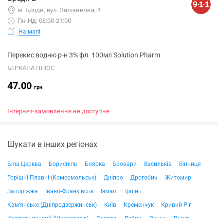
м. Броди, вул. Залізнична, 4
Пн-Нд: 08:00-21:00
На мапі
Перекис водню р-н 3% фл. 100мл Solution Pharm
БЕРКАНА ПЛЮС
47.00
грн
Інтернет-замовлення не доступне
Шукати в інших регіонах
Біла Церква
Бориспіль
Боярка
Бровари
Васильків
Вінниця
Горішні Плавні (Комсомольськ)
Дніпро
Дрогобич
Житомир
Запоріжжя
Івано-Франківськ
Ізмаїл
Ірпінь
Кам'янське (Дніпродзержинськ)
Київ
Кременчук
Кривий Ріг