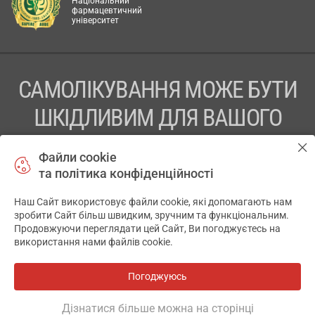
Національний
фармацевтичний
університет
САМОЛІКУВАННЯ МОЖЕ БУТИ
ШКІДЛИВИМ ДЛЯ ВАШОГО
ЗДОРОВ’Я
Файли cookie
та політика конфіденційності
ПЕРЕД ЗАСТОСУВАННЯМ ПРЕПАРАТУ ПРОКОНСУЛЬТУЙТЕСЬ
З ЛІКАРЕМ
Наш Сайт використовує файли cookie, які допомагають нам
✕
зробити Сайт більш швидким, зручним та функціональним.
ТОВ «АПТЕКА 911.ЮА» Код ЄДРПОУ 43631965.
Продовжуючи переглядати цей Сайт, Ви погоджуєтесь на
використання нами файлів cookie.
Відмова від відповідальності
© 2014-2026. Медична інформаційна система АПТЕКА911.ЮА
Погоджуюсь
Всі аптеки
на мапі
Розробка і підтримка сайту -
wu.ua
Дізнатися більше можна на сторінці