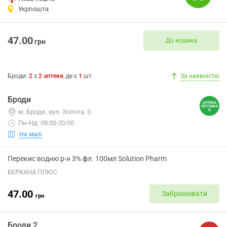
Укрпошта
47.00
До кошика
грн
Броди
:
2
з
2
аптеки
, де є
1
шт.
За наявністю
Броди
м. Броди, вул. Золота, 3
Пн-Нд: 08:00-20:00
На мапі
Перекис водню р-н 3% фл. 100мл Solution Pharm
БЕРКАНА ПЛЮС
47.00
Забронювати
грн
Броди 2