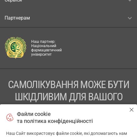
Партнерам
Наш партнер:
Національний
фармацевтичний
університет
САМОЛІКУВАННЯ МОЖЕ БУТИ
ШКІДЛИВИМ ДЛЯ ВАШОГО
ЗДОРОВ’Я
Файли cookie
та політика конфіденційності
ПЕРЕД ЗАСТОСУВАННЯМ ПРЕПАРАТУ ПРОКОНСУЛЬТУЙТЕСЬ
З ЛІКАРЕМ
Наш Сайт використовує файли cookie, які допомагають нам