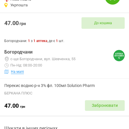
Укрпошта
47.00
До кошика
грн
Богородчани
:
1
з
1
аптека
, де є
1
шт.
Богородчани
с-ще Богородчани, вул. Шевченка, 55
Пн-Нд: 08:00-20:00
На мапі
Перекис водню р-н 3% фл. 100мл Solution Pharm
БЕРКАНА ПЛЮС
47.00
Забронювати
грн
Шукати в інших регіонах