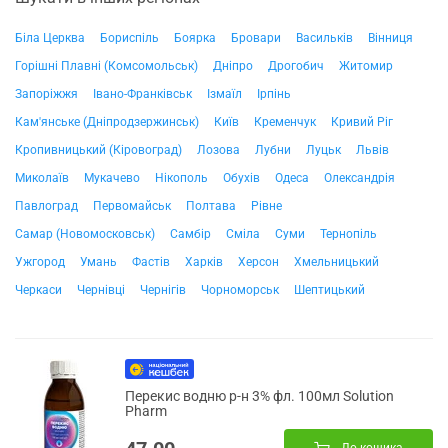
Біла Церква
Бориспіль
Боярка
Бровари
Васильків
Вінниця
Горішні Плавні (Комсомольськ)
Дніпро
Дрогобич
Житомир
Запоріжжя
Івано-Франківськ
Ізмаїл
Ірпінь
Кам'янське (Дніпродзержинськ)
Київ
Кременчук
Кривий Ріг
Кропивницький (Кіровоград)
Лозова
Лубни
Луцьк
Львів
Миколаїв
Мукачево
Нікополь
Обухів
Одеса
Олександрія
Павлоград
Первомайськ
Полтава
Рівне
Самар (Новомосковськ)
Самбір
Сміла
Суми
Тернопіль
Ужгород
Умань
Фастів
Харків
Херсон
Хмельницький
Черкаси
Чернівці
Чернігів
Чорноморськ
Шептицький
Перекис водню р-н 3% фл. 100мл Solution
Pharm