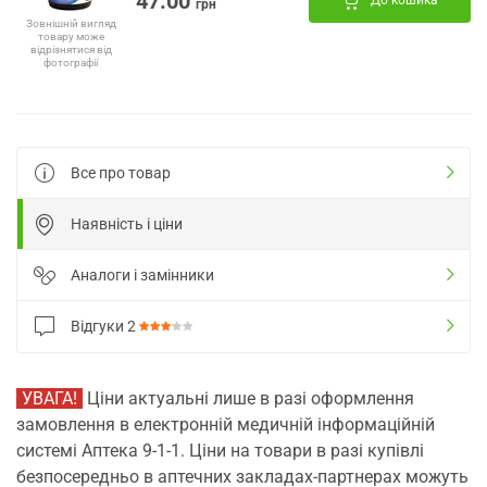
47.00
До кошика
грн
Зовнішній вигляд
товару може
відрізнятися від
фотографії
Все про товар
Наявність і ціни
Аналоги і замінники
Відгуки
2
УВАГА!
Ціни актуальні лише в разі оформлення
замовлення в електронній медичній інформаційній
системі Аптека 9-1-1. Ціни на товари в разі купівлі
безпосередньо в аптечних закладах-партнерах можуть