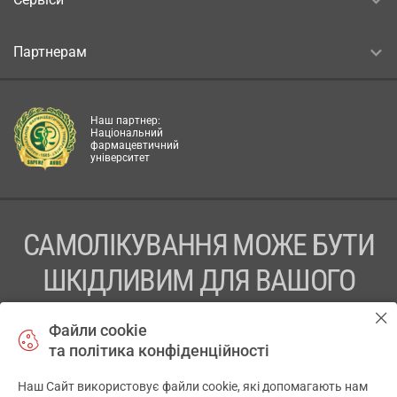
Партнерам
Наш партнер:
Національний
фармацевтичний
університет
САМОЛІКУВАННЯ МОЖЕ БУТИ
ШКІДЛИВИМ ДЛЯ ВАШОГО
ЗДОРОВ’Я
Файли cookie
та політика конфіденційності
ПЕРЕД ЗАСТОСУВАННЯМ ПРЕПАРАТУ ПРОКОНСУЛЬТУЙТЕСЬ
З ЛІКАРЕМ
Наш Сайт використовує файли cookie, які допомагають нам