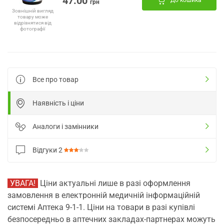
47.00
До кошика
грн
Зовнішній вигляд
товару може
відрізнятися від
фотографії
Все про товар
Наявність і ціни
Аналоги і замінники
Відгуки
2
УВАГА!
Ціни актуальні лише в разі оформлення
замовлення в електронній медичній інформаційній
системі Аптека 9-1-1. Ціни на товари в разі купівлі
безпосередньо в аптечних закладах-партнерах можуть