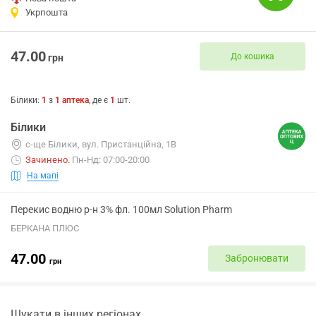
Укрпошта
47.00
До кошика
грн
Білики
:
1
з
1
аптека
, де є
1
шт.
Білики
с-ще Білики, вул. Пристанційна, 1В
Зачинено
.
Пн-Нд: 07:00-20:00
На мапі
Перекис водню р-н 3% фл. 100мл Solution Pharm
БЕРКАНА ПЛЮС
47.00
Забронювати
грн
Шукати в інших регіонах