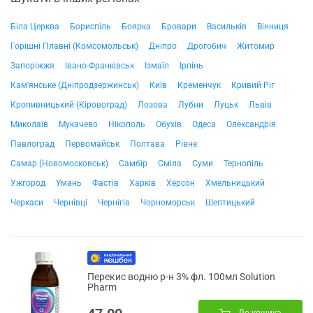
Біла Церква
Бориспіль
Боярка
Бровари
Васильків
Вінниця
Горішні Плавні (Комсомольськ)
Дніпро
Дрогобич
Житомир
Запоріжжя
Івано-Франківськ
Ізмаїл
Ірпінь
Кам'янське (Дніпродзержинськ)
Київ
Кременчук
Кривий Ріг
Кропивницький (Кіровоград)
Лозова
Лубни
Луцьк
Львів
Миколаїв
Мукачево
Нікополь
Обухів
Одеса
Олександрія
Павлоград
Первомайськ
Полтава
Рівне
Самар (Новомосковськ)
Самбір
Сміла
Суми
Тернопіль
Ужгород
Умань
Фастів
Харків
Херсон
Хмельницький
Черкаси
Чернівці
Чернігів
Чорноморськ
Шептицький
Перекис водню р-н 3% фл. 100мл Solution
Pharm