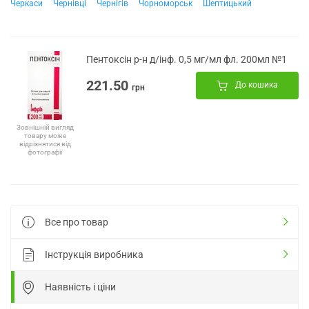
Черкаси
Чернівці
Чернігів
Чорноморськ
Шептицький
Пентоксін р-н д/інф. 0,5 мг/мл фл. 200мл №1
221.50
До кошика
грн
Зовнішній вигляд
товару може
відрізнятися від
фотографії
Все про товар
Інструкція виробника
Наявність і ціни