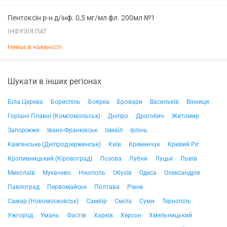
Пентоксін р-н д/інф. 0,5 мг/мл фл. 200мл №1
ІНФУЗІЯ ПАТ
Немає в наявності
Шукати в інших регіонах
Біла Церква
Бориспіль
Боярка
Бровари
Васильків
Вінниця
Горішні Плавні (Комсомольськ)
Дніпро
Дрогобич
Житомир
Запоріжжя
Івано-Франківськ
Ізмаїл
Ірпінь
Кам'янське (Дніпродзержинськ)
Київ
Кременчук
Кривий Ріг
Кропивницький (Кіровоград)
Лозова
Лубни
Луцьк
Львів
Миколаїв
Мукачево
Нікополь
Обухів
Одеса
Олександрія
Павлоград
Первомайськ
Полтава
Рівне
Самар (Новомосковськ)
Самбір
Сміла
Суми
Тернопіль
Ужгород
Умань
Фастів
Харків
Херсон
Хмельницький