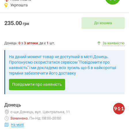
Укрпошта
235.00
До кошика
грн
Донець
:
0
з
3
аптеки
, де є
1
шт.
За наявністю
На даний момент товар не доступний в місті Донець.
Пропонуємо скористатися сервісом "Повідомити про
наявність" і ми докладемо всіх зусиль що б в найкоротші
терміни забезпечити його доставку
Повідомити про наявність
Донець
с-ще Донець, вул. Центральна, 11
Зачинено
.
Пн-Нд: 08:00-20:00
На мапі