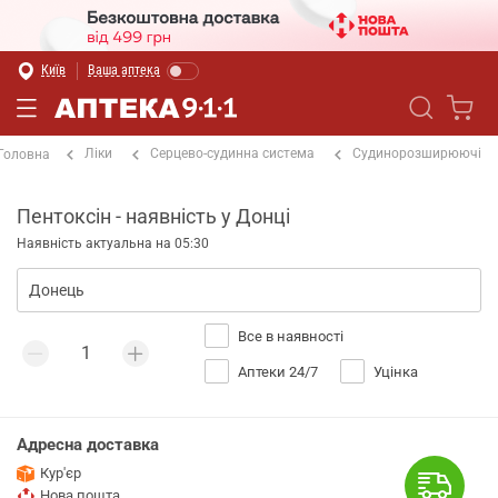
Київ
Ваша аптека
Ліки
Серцево-судинна система
Судинорозширюючі
Головна
Пентоксін - наявність у Донці
Наявність актуальна на 05:30
Все в наявності
Аптеки 24/7
Уцінка
Адресна доставка
Кур'єр
Нова пошта