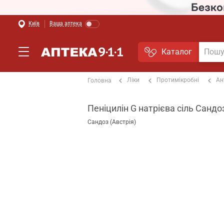
Київ
Ваша аптека
Каталог
Ліки
Протимікробні
Ан
Головна
Пеніцилін G натрієва сіль Сандо
Сандоз (Австрія)