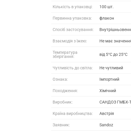
Кількість в упаковці:
100 шт.
Первинна упаковка:
флакон
Спосіб застосування:
Внутрішньовен
Взаємодія з їжею:
Не має значенн
Температура
від 5°C до 25°C
зберігання:
Чутливість до світла:
Не чутливий
Ознака:
Імпортний
Походження:
Хімічний
Виробник:
САНДОЗ ГМБХ-
Країна виробництва:
Австрія
Заявник:
Sandoz