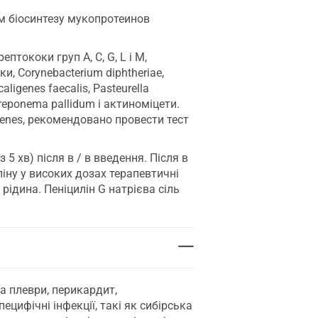
ям біосинтезу мукопротеинов
тококи груп A, C, G, L і М,
, Corynebacterium diphtheriae,
lcaligenes faecalis, Pasteurella
, Treponema pallidum і актиноміцети.
ogenes, рекомендовано провести тест
5 хв) після в / в введення. Після в
ліну у високих дозах терапевтичні
рідина. Пеніцилін G натрієва сіль
а плеври, перикардит,
пецифічні інфекції, такі як сибірська