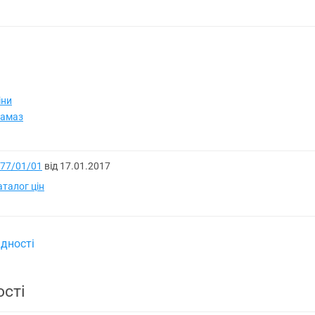
іни
ктамаз
77/01/01
від 17.01.2017
талог цін
дності
ості