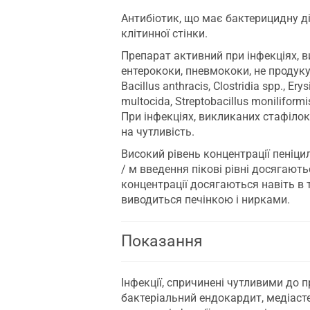
Антибіотик, що має бактерицидну д
клітинної стінки.
Препарат активний при інфекціях, ви
ентерококи, пневмококи, не продуку
Bacillus anthracis, Clostridia spp., Ery
multocida, Streptobacillus moniliform
При інфекціях, викликаних стафілоко
на чутливість.
Високий рівень концентрації пеніцил
/ м введення пікові рівні досягають
концентрації досягаються навіть в т
виводиться печінкою і нирками.
Показання
Інфекції, спричинені чутливими до 
бактеріальний ендокардит, медіастені