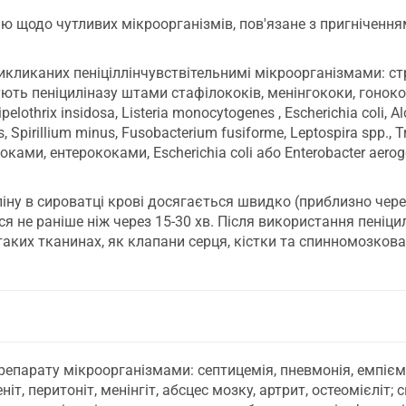
ію щодо чутливих мікроорганізмів, пов'язане з пригніченн
кликаних пеніціллінчувствітельнимі мікроорганізмами: стреп
ють пеніциліназу штами стафілококів, менінгококи, гонококи
sipelothrix insidosa, Listeria monocytogenes , Escherichia coli, A
is, Spirillium minus, Fusobacterium fusiforme, Leptospira spp.
ками, ентерококами, Escherichia coli або Enterobacter aer
іну в сироватці крові досягається швидко (приблизно через 
ся не раніше ніж через 15-30 хв. Після використання пеніци
аких тканинах, як клапани серця, кістки та спинномозкова 
препарату мікроорганізмами: септицемія, пневмонія, емпієм
т, перитоніт, менінгіт, абсцес мозку, артрит, остеомієліт; с