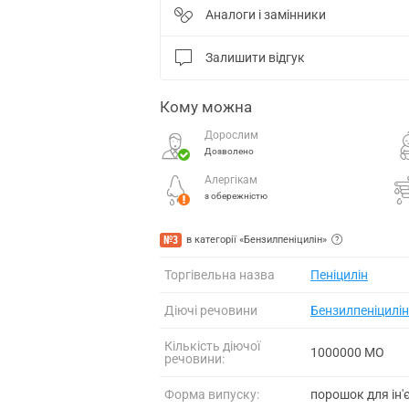
Аналоги і замінники
Залишити відгук
Кому можна
Дорослим
Дозволено
Алергікам
з обережністю
№3
в категорії «Бензилпеніцилін»
Торгівельна назва
Пеніцилін
Діючі речовини
Бензилпеніцилін
Кількість діючої
1000000 МО
речовини:
Форма випуску:
порошок для ін'