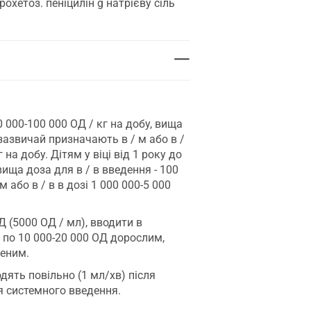
рохетоз. пеніцилін g натрієву сіль
 000-100 000 ОД / кг на добу, вища
) зазвичай призначають в / м або в /
 на добу. Дітям у віці від 1 року до
 вища доза для в / в введення - 100
 або в / в в дозі 1 000 000-5 000
 (5000 ОД / мл), вводити в
 по 10 000-20 000 ОД дорослим,
женим.
дять повільно (1 мл/хв) після
я системного введення.