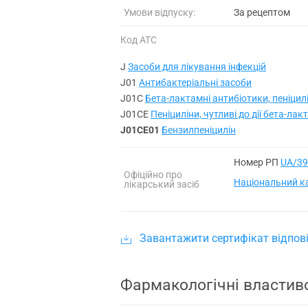
Умови відпуску:
За рецептом
Код АТС
J
Засоби для лікування інфекцій
J01
Антибактеріальні засоби
J01C
Бета-лактамні антибіотики, пеніцил
J01CE
Пеніциліни, чутливі до дії бета-ла
J01CE01
Бензилпеніцилін
Номер РП
UA/39
Офіційно про
Національний ка
лікарський засіб
Завантажити сертифікат відпові
Фармакологічні властив