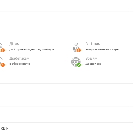
Дітям
Вагітним
до 2-х років під наглядом лікаря
за призначенням лікаря
Діабетикам
Водіям
з обережністю
Дозволено
єкцій