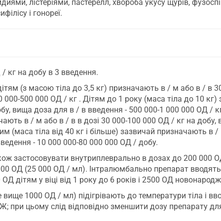
идиями, лістеріями, пастерелл, хвороба укусу щурів, фузоспі
філісу і гонореї.
/ кг на добу в 3 введення.
м (з масою тіла до 3,5 кг) призначають в / м або в / в 30
0 000-500 000 ОД / кг . Дітям до 1 року (маса тіла до 10 кг
обу, вища доза для в / в введення - 500 000-1 000 000 ОД / кг
чають в / м або в / в в дозі 30 000-100 000 ОД / кг на добу,
м (маса тіла від 40 кг і більше) зазвичай призначають в / м
введення - 10 000 000-80 000 000 ОД / добу.
кож застосовувати внутриплеврально в дозах до 200 000 ОД
000 ОД (25 000 ОД / мл). Інтралюмбально препарат вводять
0 ОД дітям у віці від 1 року до 6 років і 2500 ОД новонарод
 вище 1000 ОД / мл) підігрівають до температури тіла і вво
МЖ; при цьому слід відповідно зменшити дозу препарату дл