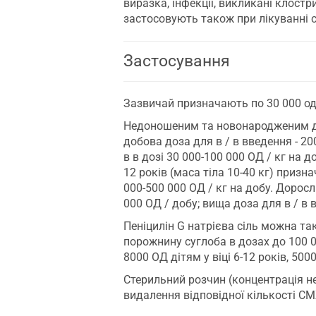
виразка, інфекції, викликані клостр
застосовують також при лікуванні си
Застосування
Зазвичай призначають по 30 000 од 
Недоношеним та новонародженим дітя
добова доза для в / в введення - 20
в в дозі 30 000-100 000 ОД / кг на д
12 років (маса тіла 10-40 кг) призна
000-500 000 ОД / кг на добу. Доросли
000 ОД / добу; вища доза для в / в 
Пеніцилін G натрієва сіль можна та
порожнину суглоба в дозах до 100 
8000 ОД дітям у віці 6-12 років, 500
Стерильний розчин (концентрація не
видалення відповідної кількості С