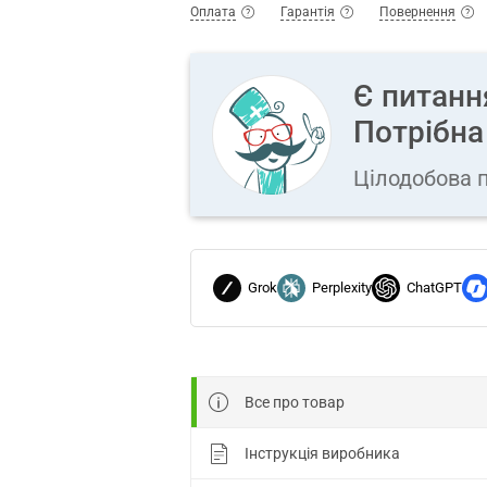
Оплата
Гарантія
Повернення
Є питанн
Потрібна
Цілодобова п
Grok
Perplexity
ChatGPT
Все про товар
Інструкція виробника