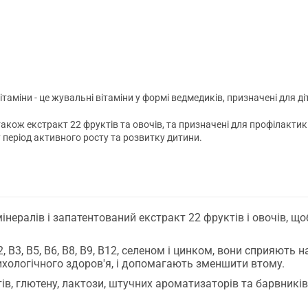
аміни - це жувальні вітаміни у формі ведмедиків, призначені для діте
 також екстракт 22 фруктів та овочів, та призначені для профілактики
 період активного росту та розвитку дитини.
 мінералів і запатентований екстракт 22 фруктів і овочів, 
, B2, B3, B5, B6, B8, B9, B12, селеном і цинком, вони сприяю
ихологічного здоров'я, і допомагають зменшити втому.
ів, глютену, лактози, штучних ароматизаторів та барвників