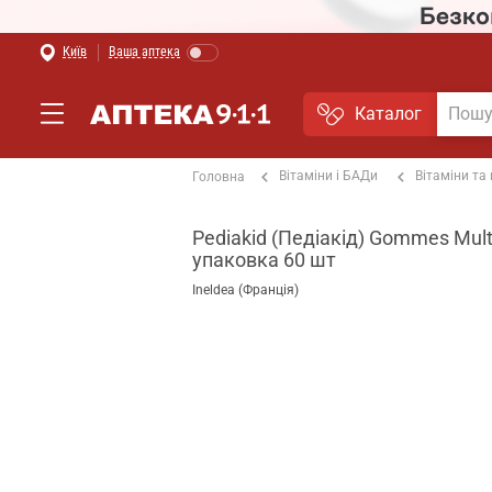
Київ
Ваша аптека
Каталог
Вітаміни і БАДи
Вітаміни та
Головна
Pediakid (Педіакід) Gommes Mul
упаковка 60 шт
Ineldea (Франція)