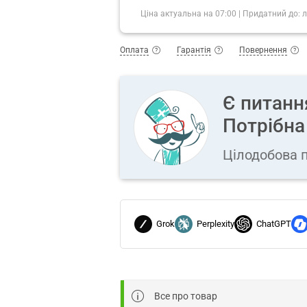
Ціна актуальна на
07:00
|
Придатний до:
л
Оплата
Гарантія
Повернення
Є питанн
Потрібна
Цілодобова п
Grok
Perplexity
ChatGPT
Все про товар