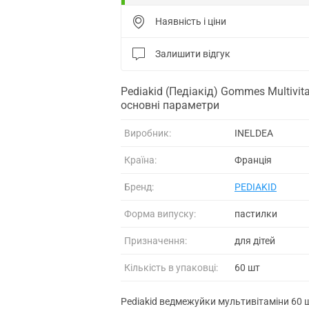
Наявність і ціни
Залишити відгук
Pediakid (Педіакід) Gommes Multivi
основні параметри
Виробник:
INELDEA
Країна:
Франція
Бренд:
PEDIAKID
Форма випуску:
пастилки
Призначення:
для дітей
Кількість в упаковці:
60 шт
Pediakid ведмежуйки мультивітаміни 60 