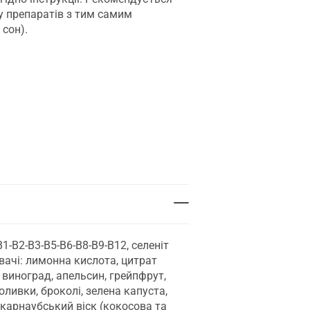
у препаратів з тим самим
сон).
1-B2-B3-B5-B6-B8-B9-B12, селеніт
вачі: лимонна кислота, цитрат
 виноград, апельсин, грейпфрут,
оливки, броколі, зелена капуста,
 карнаубський віск (кокосова та