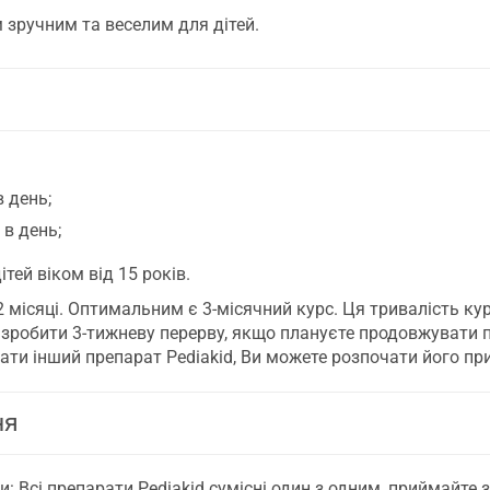
зручним та веселим для дітей.
в день;
 в день;
тей віком від 15 років.
 місяці. Оптимальним є 3-місячний курс. Ця тривалість ку
о зробити 3-тижневу перерву, якщо плануєте продовжувати
ати інший препарат Pediakid, Ви можете розпочати його пр
ня
 Всі препарати Pediakid сумісні один з одним, приймайте з