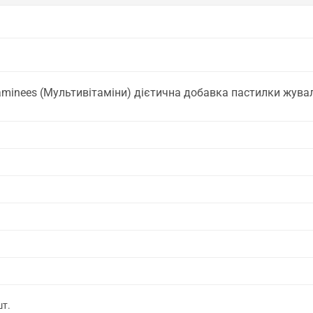
taminees (Мультивітаміни) дієтична добавка пастилки жува
шт.