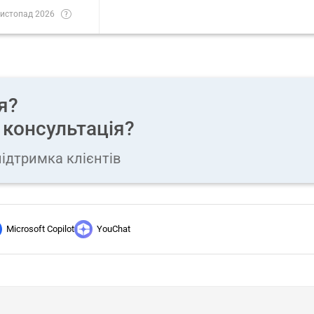
истопад 2026
я?
 консультація?
ідтримка клієнтів
Microsoft Copilot
YouChat