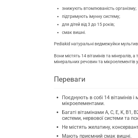
знижують втомлюваність організму;
підтримують імунну систему;
для дітей від 3 до 15 років;
смак вишні.
Pediakid натуральні ведмежуйки мультивіт
Вони містять 14 вітамінів та мінералів, а
мінеральних речовин та мікроелементів у
Переваги
Поєднують в собі 14 вітамінів і
мікроелементами.
Багаті вітамінами A, C, E, K, B1
системи, нервової системи та пс
Не містять желатину, консервант
Мають приємний смак вишні.