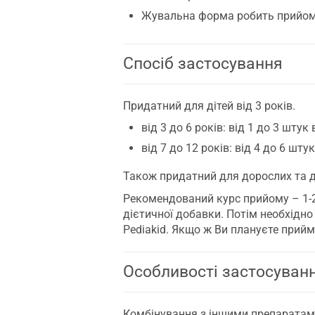
Жувальна форма робить прийом 
Спосіб застосування
Придатний для дітей від 3 років.
від 3 до 6 років: від 1 до 3 штук 
від 7 до 12 років: від 4 до 6 штук
Також придатний для дорослих та ді
Рекомендований курс прийому – 1-2
дієтичної добавки. Потім необхідн
Pediakid. Якщо ж Ви плануєте прийм
Особливості застосуван
Комбінування з іншими препаратами: