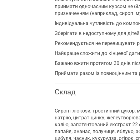
приймати одночасним курсом не біл
призначенням (наприклад, сироп іму
Індивідуальна чутливість до компон
Зберігати в недоступному для дітей м
Рекомендується не перевищувати р
Найкраще спожити до кінцевої дати,
Бажано вжити протягом 30 днів післ
Приймати разом із повноцінним та 
Склад
Сироп глюкози, тростинний цукор, му
натрію, цитрат цинку; желеутворюв
калію; запатентований екстракт 22 ф
папайя, ананас, полуниця, яблуко, а
цибуля, часник, кукурудза, огірок,