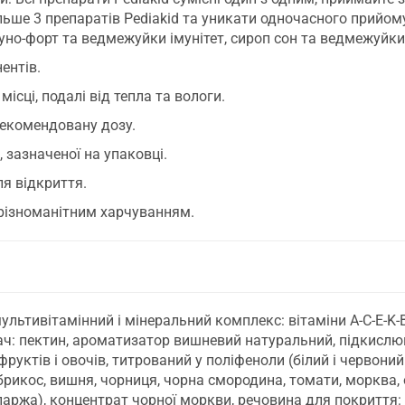
ьше 3 препаратів Pediakid та уникати одночасного прийом
но-форт та ведмежуйки імунітет, сироп сон та ведмежуйки 
ентів.
ісці, подалі від тепла та вологи.
екомендовану дозу.
 зазначеної на упаковці.
я відкриття.
різноманітним харчуванням.
льтивітамінний і мінеральний комплекс: вітаміни A-C-E-K-B
ач: пектин, ароматизатор вишневий натуральний, підкислю
руктів і овочів, титрований у поліфеноли (білий і червоний
брикос, вишня, чорниця, чорна смородина, томати, морква, 
 спаржа), концентрат чорної моркви, речовина для покриття: