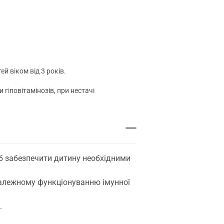
й віком від 3 років.
 гіповітамінозів, при нестачі
щоб забезпечити дитину необхідними
ть належному функціонуванню імунної
.