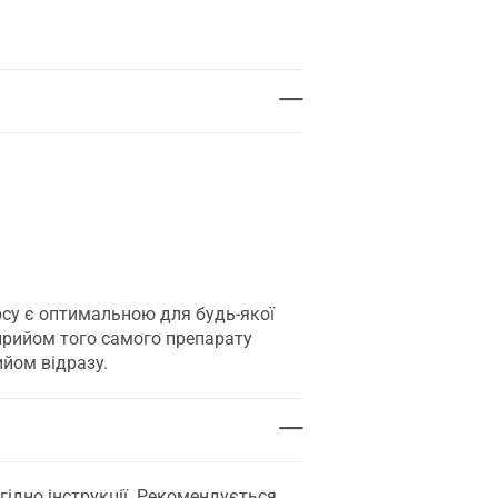
рсу є оптимальною для будь-якої
 прийом того самого препарату
ийом відразу.
гідно інструкції. Рекомендується