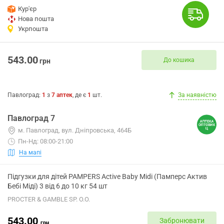
Кур'єр
Нова пошта
Укрпошта
543.00
До кошика
грн
Павлоград
:
1
з
7
аптек
, де є
1
шт.
За наявністю
Павлоград 7
м. Павлоград, вул. Дніпровська, 464Б
Пн-Нд: 08:00-21:00
На мапі
Підгузки для дітей PAMPERS Active Baby Midi (Памперс Актив
Бебі Міді) 3 від 6 до 10 кг 54 шт
PROCTER & GAMBLE SP. O.O.
543.00
Забронювати
грн