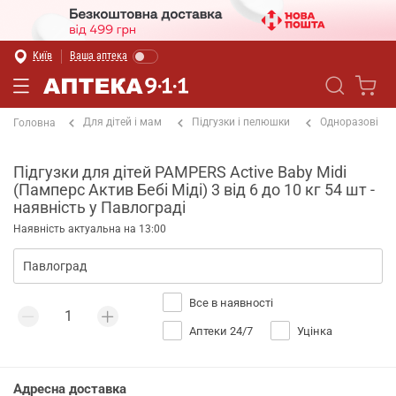
Київ
Ваша аптека
Для дітей і мам
Підгузки і пелюшки
Одноразові
Головна
Підгузки для дітей PAMPERS Active Baby Midi
(Памперс Актив Бебі Міді) 3 від 6 до 10 кг 54 шт -
наявність у Павлограді
Наявність актуальна на 13:00
Все в наявності
Аптеки 24/7
Уцінка
Адресна доставка