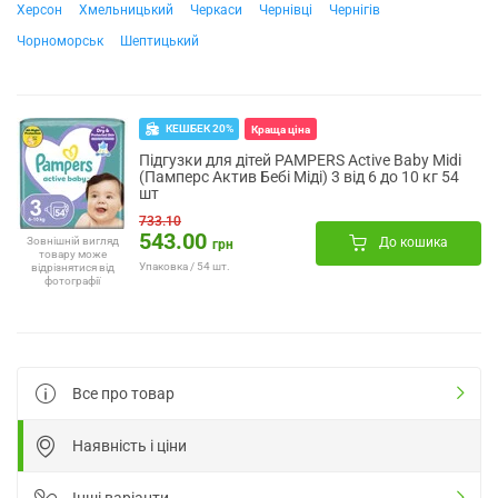
Херсон
Хмельницький
Черкаси
Чернівці
Чернігів
Чорноморськ
Шептицький
КЕШБЕК 20%
Краща ціна
Підгузки для дітей PAMPERS Active Baby Midi
(Памперс Актив Бебі Міді) 3 від 6 до 10 кг 54
шт
733.10
543.00
До кошика
Зовнішній вигляд
грн
товару може
Упаковка / 54 шт.
відрізнятися від
фотографії
Все про товар
Наявність і ціни