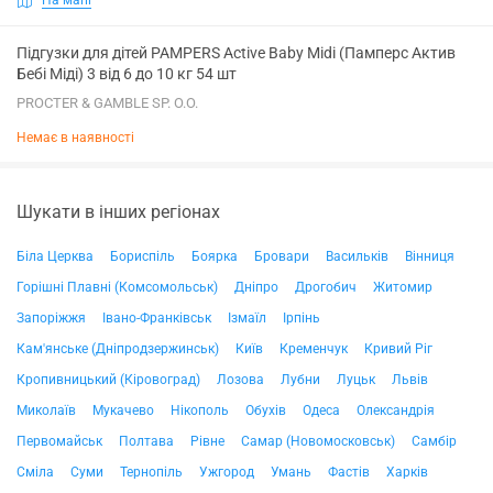
Підгузки для дітей PAMPERS Active Baby Midi (Памперс Актив
Бебі Міді) 3 від 6 до 10 кг 54 шт
PROCTER & GAMBLE SP. O.O.
Немає в наявності
Шукати в інших регіонах
Біла Церква
Бориспіль
Боярка
Бровари
Васильків
Вінниця
Горішні Плавні (Комсомольськ)
Дніпро
Дрогобич
Житомир
Запоріжжя
Івано-Франківськ
Ізмаїл
Ірпінь
Кам'янське (Дніпродзержинськ)
Київ
Кременчук
Кривий Ріг
Кропивницький (Кіровоград)
Лозова
Лубни
Луцьк
Львів
Миколаїв
Мукачево
Нікополь
Обухів
Одеса
Олександрія
Первомайськ
Полтава
Рівне
Самар (Новомосковськ)
Самбір
Сміла
Суми
Тернопіль
Ужгород
Умань
Фастів
Харків