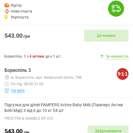
Кур'єр
Нова пошта
Укрпошта
543.00
До кошика
грн
Бориспіль
:
1
з
4
аптеки
, де є
1
шт.
За наявністю
Бориспіль 3
м. Бориспіль, вул. Київський Шлях, 79В
Пн-Нд: 08:00-21:00
На мапі
Підгузки для дітей PAMPERS Active Baby Midi (Памперс Актив
Бебі Міді) 3 від 6 до 10 кг 54 шт
PROCTER & GAMBLE SP. O.O.
543.00
Забронювати
грн