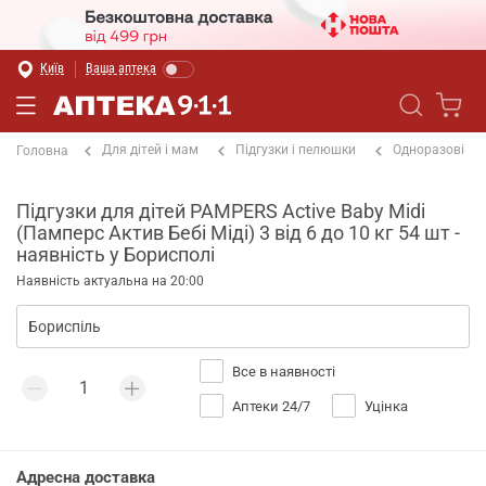
Київ
Ваша аптека
Для дітей і мам
Підгузки і пелюшки
Одноразові
Головна
Підгузки для дітей PAMPERS Active Baby Midi
(Памперс Актив Бебі Міді) 3 від 6 до 10 кг 54 шт -
наявність у Борисполі
Наявність актуальна на 20:00
Все в наявності
Аптеки 24/7
Уцінка
Адресна доставка