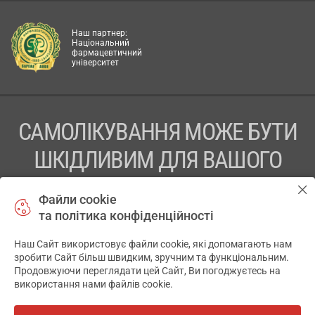
Наш партнер:
Національний
фармацевтичний
університет
САМОЛІКУВАННЯ МОЖЕ БУТИ
ШКІДЛИВИМ ДЛЯ ВАШОГО
ЗДОРОВ’Я
Файли cookie
та політика конфіденційності
ПЕРЕД ЗАСТОСУВАННЯМ ПРЕПАРАТУ ПРОКОНСУЛЬТУЙТЕСЬ
З ЛІКАРЕМ
Наш Сайт використовує файли cookie, які допомагають нам
✕
зробити Сайт більш швидким, зручним та функціональним.
ТОВ «АПТЕКА 911.ЮА» Код ЄДРПОУ 43631965.
Продовжуючи переглядати цей Сайт, Ви погоджуєтесь на
використання нами файлів cookie.
Відмова від відповідальності