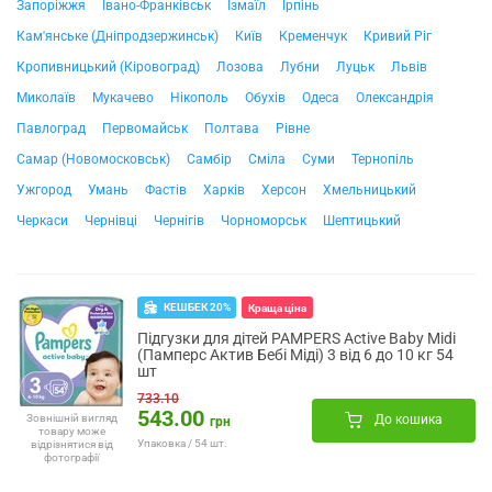
Запоріжжя
Івано-Франківськ
Ізмаїл
Ірпінь
Кам'янське (Дніпродзержинськ)
Київ
Кременчук
Кривий Ріг
Кропивницький (Кіровоград)
Лозова
Лубни
Луцьк
Львів
Миколаїв
Мукачево
Нікополь
Обухів
Одеса
Олександрія
Павлоград
Первомайськ
Полтава
Рівне
Самар (Новомосковськ)
Самбір
Сміла
Суми
Тернопіль
Ужгород
Умань
Фастів
Харків
Херсон
Хмельницький
Черкаси
Чернівці
Чернігів
Чорноморськ
Шептицький
КЕШБЕК 20%
Краща ціна
Підгузки для дітей PAMPERS Active Baby Midi
(Памперс Актив Бебі Міді) 3 від 6 до 10 кг 54
шт
733.10
543.00
До кошика
Зовнішній вигляд
грн
товару може
Упаковка / 54 шт.
відрізнятися від
фотографії