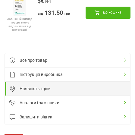
фл. №1
131.50
До кошика
від
грн
Зовнішній вигляд
товару може
відрізнятися від
фотографії
Все про товар
Інструкція виробника
Наявність і ціни
Аналоги і замінники
Залишити відгук