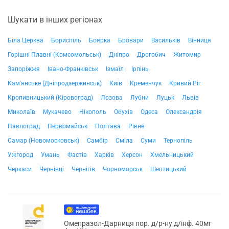
Шукати в інших регіонах
Біла Церква
Бориспіль
Боярка
Бровари
Васильків
Вінниця
Горішні Плавні (Комсомольськ)
Дніпро
Дрогобич
Житомир
Запоріжжя
Івано-Франківськ
Ізмаїл
Ірпінь
Кам'янське (Дніпродзержинськ)
Київ
Кременчук
Кривий Ріг
Кропивницький (Кіровоград)
Лозова
Лубни
Луцьк
Львів
Миколаїв
Мукачево
Нікополь
Обухів
Одеса
Олександрія
Павлоград
Первомайськ
Полтава
Рівне
Самар (Новомосковськ)
Самбір
Сміла
Суми
Тернопіль
Ужгород
Умань
Фастів
Харків
Херсон
Хмельницький
Черкаси
Чернівці
Чернігів
Чорноморськ
Шептицький
Омепразол-Дарниця пор. д/р-ну д/інф. 40мг