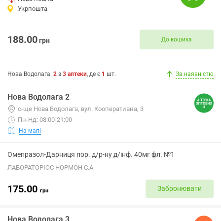
Укрпошта
188.00
До кошика
грн
Нова Водолага
:
2
з
3
аптеки
, де є
1
шт.
За наявністю
Нова Водолага 2
с-ще Нова Водолага, вул. Кооперативна, 3
Пн-Нд: 08:00-21:00
На мапі
Омепразол-Дарниця пор. д/р-ну д/інф. 40мг фл. №1
ЛАБОРАТОРІОС НОРМОН С.А.
175.00
Забронювати
грн
Нова Водолага 3