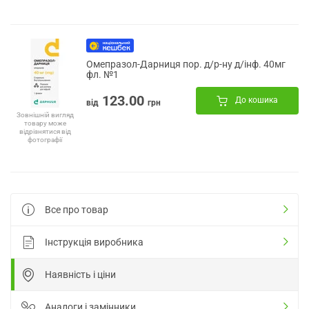
Омепразол-Дарниця пор. д/р-ну д/інф. 40мг
фл. №1
123.00
До кошика
від
грн
Зовнішній вигляд
товару може
відрізнятися від
фотографії
Все про товар
Інструкція виробника
Наявність і ціни
Аналоги і замінники