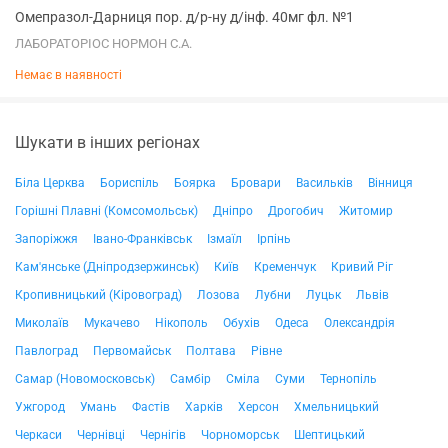
Омепразол-Дарниця пор. д/р-ну д/інф. 40мг фл. №1
ЛАБОРАТОРІОС НОРМОН С.А.
Немає в наявності
Шукати в інших регіонах
Біла Церква
Бориспіль
Боярка
Бровари
Васильків
Вінниця
Горішні Плавні (Комсомольськ)
Дніпро
Дрогобич
Житомир
Запоріжжя
Івано-Франківськ
Ізмаїл
Ірпінь
Кам'янське (Дніпродзержинськ)
Київ
Кременчук
Кривий Ріг
Кропивницький (Кіровоград)
Лозова
Лубни
Луцьк
Львів
Миколаїв
Мукачево
Нікополь
Обухів
Одеса
Олександрія
Павлоград
Первомайськ
Полтава
Рівне
Самар (Новомосковськ)
Самбір
Сміла
Суми
Тернопіль
Ужгород
Умань
Фастів
Харків
Херсон
Хмельницький
Черкаси
Чернівці
Чернігів
Чорноморськ
Шептицький