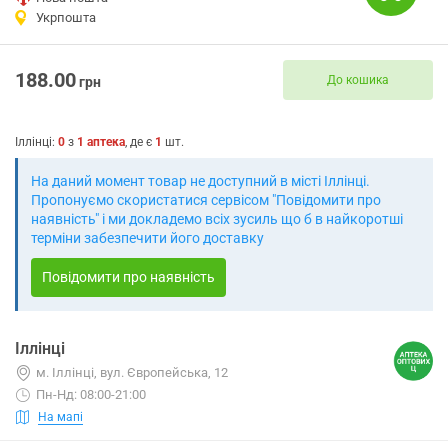
Укрпошта
188.00
До кошика
грн
Іллінці
:
0
з
1
аптека
, де є
1
шт.
На даний момент товар не доступний в місті Іллінці.
Пропонуємо скористатися сервісом "Повідомити про
наявність" і ми докладемо всіх зусиль що б в найкоротші
терміни забезпечити його доставку
Повідомити про наявність
Іллінці
м. Іллінці, вул. Європейська, 12
Пн-Нд: 08:00-21:00
На мапі