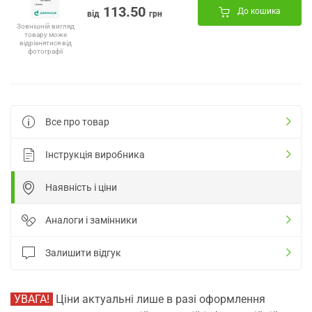
113.50
До кошика
від
грн
Зовнішній вигляд
товару може
відрізнятися від
фотографії
Все про товар
Інструкція виробника
Наявність і ціни
Аналоги і замінники
Залишити відгук
УВАГА!
Ціни актуальні лише в разі оформлення