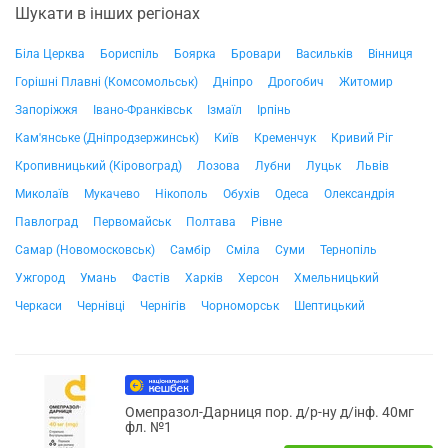
Шукати в інших регіонах
Біла Церква
Бориспіль
Боярка
Бровари
Васильків
Вінниця
Горішні Плавні (Комсомольськ)
Дніпро
Дрогобич
Житомир
Запоріжжя
Івано-Франківськ
Ізмаїл
Ірпінь
Кам'янське (Дніпродзержинськ)
Київ
Кременчук
Кривий Ріг
Кропивницький (Кіровоград)
Лозова
Лубни
Луцьк
Львів
Миколаїв
Мукачево
Нікополь
Обухів
Одеса
Олександрія
Павлоград
Первомайськ
Полтава
Рівне
Самар (Новомосковськ)
Самбір
Сміла
Суми
Тернопіль
Ужгород
Умань
Фастів
Харків
Херсон
Хмельницький
Черкаси
Чернівці
Чернігів
Чорноморськ
Шептицький
Омепразол-Дарниця пор. д/р-ну д/інф. 40мг
фл. №1