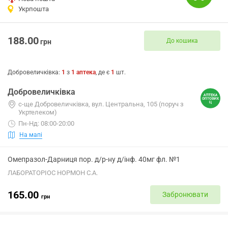
Укрпошта
188.00
До кошика
грн
Добровеличківка
:
1
з
1
аптека
, де є
1
шт.
Добровеличківка
с-ще Добровеличківка, вул. Центральна, 105 (поруч з
Укртелеком)
Пн-Нд: 08:00-20:00
На мапі
Омепразол-Дарниця пор. д/р-ну д/інф. 40мг фл. №1
ЛАБОРАТОРІОС НОРМОН С.А.
165.00
Забронювати
грн