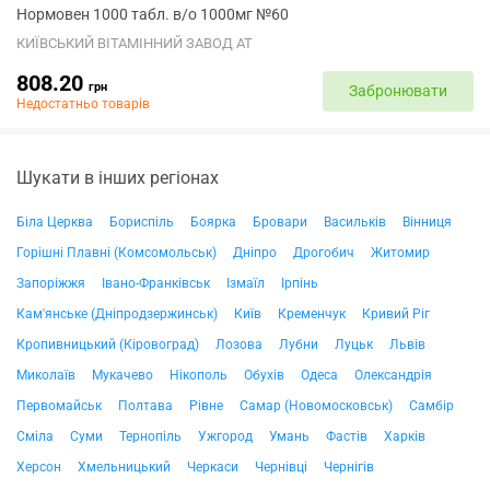
Нормовен 1000 табл. в/о 1000мг №60
КИЇВСЬКИЙ ВІТАМІННИЙ ЗАВОД АТ
808.20
грн
Забронювати
Недостатньо товарів
Шукати в інших регіонах
Біла Церква
Бориспіль
Боярка
Бровари
Васильків
Вінниця
Горішні Плавні (Комсомольськ)
Дніпро
Дрогобич
Житомир
Запоріжжя
Івано-Франківськ
Ізмаїл
Ірпінь
Кам'янське (Дніпродзержинськ)
Київ
Кременчук
Кривий Ріг
Кропивницький (Кіровоград)
Лозова
Лубни
Луцьк
Львів
Миколаїв
Мукачево
Нікополь
Обухів
Одеса
Олександрія
Первомайськ
Полтава
Рівне
Самар (Новомосковськ)
Самбір
Сміла
Суми
Тернопіль
Ужгород
Умань
Фастів
Харків
Херсон
Хмельницький
Черкаси
Чернівці
Чернігів