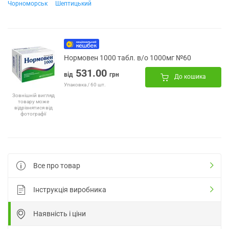
Чорноморськ
Шептицький
Нормовен 1000 табл. в/о 1000мг №60
531.00
від
грн
До кошика
Упаковка / 60 шт.
Зовнішній вигляд
товару може
відрізнятися від
фотографії
Все про товар
Інструкція виробника
Наявність і ціни