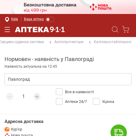
Київ
Ваша аптека
Серцево-судинна система
Ангіопротектори
Капіляростабілізуючі
Нормовен - наявність у Павлограді
Наявність актуальна на 12:45
Все в наявності
Аптеки 24/7
Уцінка
Адресна доставка
Кур'єр
Нова пошта