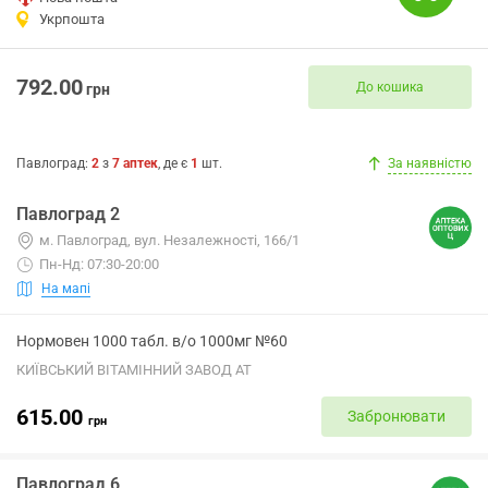
Укрпошта
792.00
До кошика
грн
Павлоград
:
2
з
7
аптек
, де є
1
шт.
За наявністю
Павлоград 2
м. Павлоград, вул. Незалежності, 166/1
Пн-Нд: 07:30-20:00
На мапі
Нормовен 1000 табл. в/о 1000мг №60
КИЇВСЬКИЙ ВІТАМІННИЙ ЗАВОД АТ
615.00
Забронювати
грн
Павлоград 6