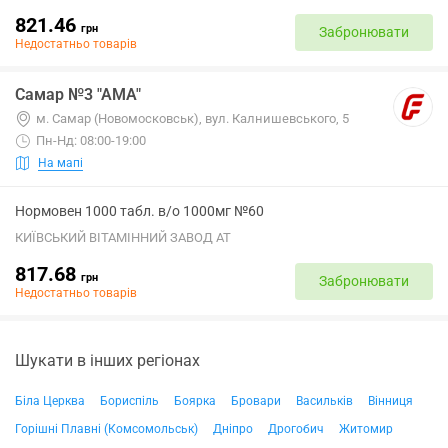
821.46
грн
Забронювати
Недостатньо товарів
Самар №3 "АМА"
м. Самар (Новомосковськ), вул. Калнишевського, 5
Пн-Нд: 08:00-19:00
На мапі
Нормовен 1000 табл. в/о 1000мг №60
КИЇВСЬКИЙ ВІТАМІННИЙ ЗАВОД АТ
817.68
грн
Забронювати
Недостатньо товарів
Шукати в інших регіонах
Біла Церква
Бориспіль
Боярка
Бровари
Васильків
Вінниця
Горішні Плавні (Комсомольськ)
Дніпро
Дрогобич
Житомир