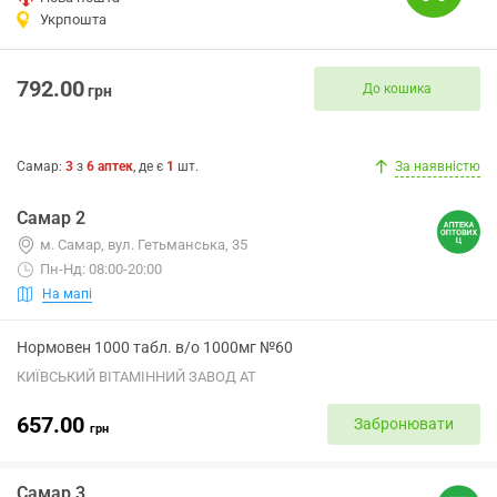
Укрпошта
792.00
До кошика
грн
Самар
:
3
з
6
аптек
, де є
1
шт.
За наявністю
Самар 2
м. Самар, вул. Гетьманська, 35
Пн-Нд: 08:00-20:00
На мапі
Нормовен 1000 табл. в/о 1000мг №60
КИЇВСЬКИЙ ВІТАМІННИЙ ЗАВОД АТ
657.00
Забронювати
грн
Самар 3