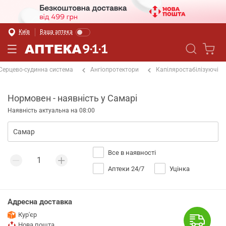
Київ
Ваша аптека
Серцево-судинна система
Ангіопротектори
Капіляростабілізуючі
Нормовен - наявність у Самарі
Наявність актуальна на 08:00
Все в наявності
Аптеки 24/7
Уцінка
Адресна доставка
Кур'єр
Нова пошта