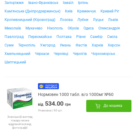
Запоріжжя
Івано-Франківськ
Ізмаїл
Ірпінь
Кам'янське (Дніпродзержинськ)
Київ
Кременчук
Кривий Ріг
Кропивницький (Кіровоград)
Лозова
Лубни
Луцьк
Львів
Миколаїв
Мукачево
Нікополь
Обухів
Одеса
Олександрія
Павлоград
Первомайськ
Полтава
Рівне
Самбір
Сміла
Суми
Тернопіль
Ужгород
Умань
Фастів
Харків
Херсон
Хмельницький
Черкаси
Чернівці
Чернігів
Чорноморськ
Шептицький
Нормовен 1000 табл. в/о 1000мг №60
534.00
від
грн
До кошика
Упаковка / 60 шт.
Зовнішній вигляд
товару може
відрізнятися від
фотографії