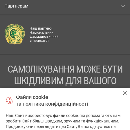
Партнерам
Наш партнер:
Національний
фармацевтичний
університет
САМОЛІКУВАННЯ МОЖЕ БУТИ
ШКІДЛИВИМ ДЛЯ ВАШОГО
ЗДОРОВ’Я
Файли cookie
та політика конфіденційності
ПЕРЕД ЗАСТОСУВАННЯМ ПРЕПАРАТУ ПРОКОНСУЛЬТУЙТЕСЬ
З ЛІКАРЕМ
Наш Сайт використовує файли cookie, які допомагають нам
✕
зробити Сайт більш швидким, зручним та функціональним.
ТОВ «АПТЕКА 911.ЮА» Код ЄДРПОУ 43631965.
Продовжуючи переглядати цей Сайт, Ви погоджуєтесь на