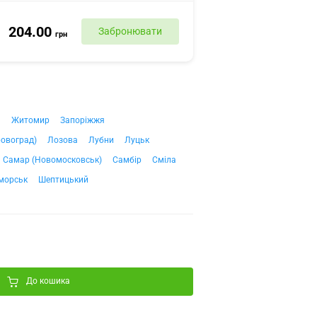
204.00
Забронювати
грн
ч
Житомир
Запоріжжя
ровоград)
Лозова
Лубни
Луцьк
Самар (Новомосковськ)
Самбір
Сміла
морськ
Шептицький
До кошика