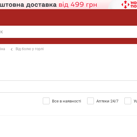
іна
Від болю у горлі
Все в наявності
Аптеки 24/7
У