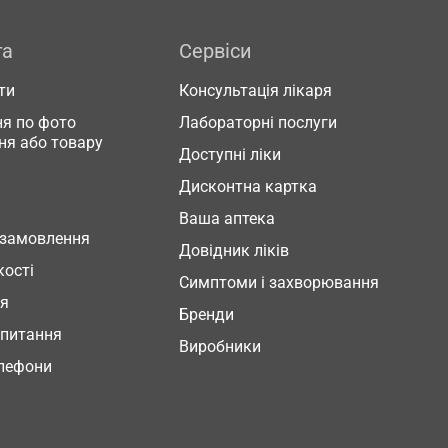
га
Сервіси
ти
Консультація лікаря
я по фото
Лабораторні послуги
ня або товару
Доступні ліки
Дисконтна картка
Ваша аптека
 замовлення
Довідник ліків
кості
Симптоми і захворювання
ня
Бренди
 питання
Виробники
елефони