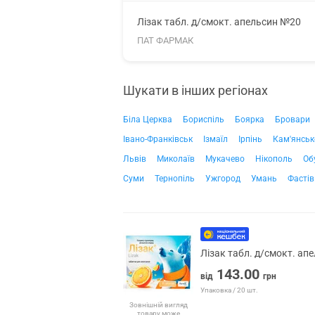
Лізак табл. д/смокт. апельсин №20
ПАТ ФАРМАК
Шукати в інших регіонах
Біла Церква
Бориспіль
Боярка
Бровари
Івано-Франківськ
Ізмаїл
Ірпінь
Кам'янськ
Львів
Миколаїв
Мукачево
Нікополь
Об
Суми
Тернопіль
Ужгород
Умань
Фастів
Лізак табл. д/смокт. ап
143.00
від
грн
Упаковка / 20 шт.
Зовнішній вигляд
товару може