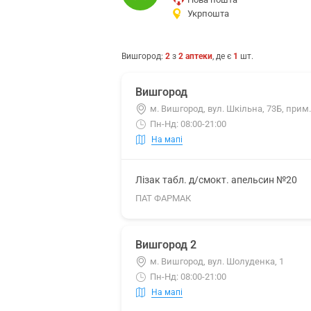
Укрпошта
Вишгород
:
2
з
2
аптеки
, де є
1
шт.
Вишгород
м. Вишгород, вул. Шкільна, 73Б, прим.
Пн-Нд: 08:00-21:00
На мапі
Лізак табл. д/смокт. апельсин №20
ПАТ ФАРМАК
Вишгород 2
м. Вишгород, вул. Шолуденка, 1
Пн-Нд: 08:00-21:00
На мапі