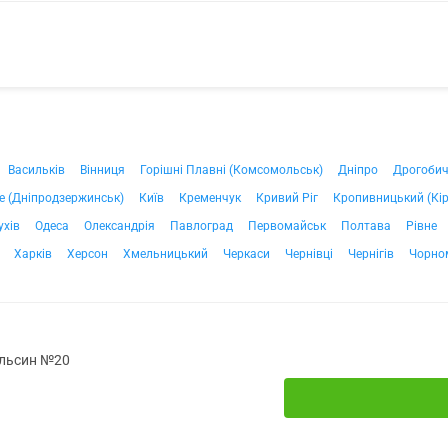
Васильків
Вінниця
Горішні Плавні (Комсомольськ)
Дніпро
Дрогоби
е (Дніпродзержинськ)
Київ
Кременчук
Кривий Ріг
Кропивницький (Кі
ухів
Одеса
Олександрія
Павлоград
Первомайськ
Полтава
Рівне
Харків
Херсон
Хмельницький
Черкаси
Чернівці
Чернігів
Чорно
ельсин №20