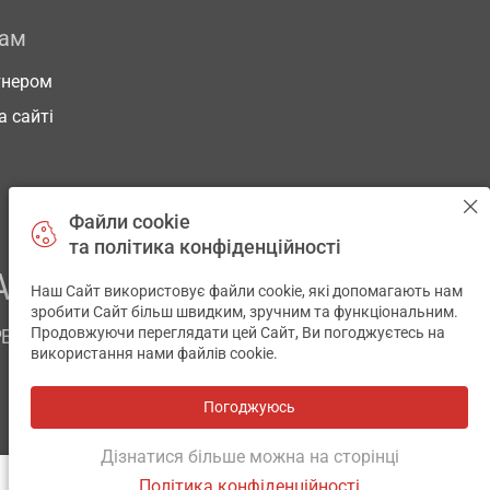
рам
тнером
а сайті
Файли cookie
та політика конфіденційності
АШОГО ЗДОРОВ’Я
Наш Сайт використовує файли cookie, які допомагають нам
✕
зробити Сайт більш швидким, зручним та функціональним.
Продовжуючи переглядати цей Сайт, Ви погоджуєтесь на
РЕМ
використання нами файлів cookie.
Погоджуюсь
Всі аптеки
на мапі
Розробка і підтримка сайту -
wu.ua
Дізнатися більше можна на сторінці
Політика конфіденційності