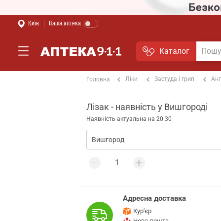
Київ
Ваша аптека
Каталог
Ліки
Застуда і грип
Анг
Головна
Лізак - наявність у Вишгороді
Наявність актуальна на 20:30
Адресна доставка
Кур'єр
Нова пошта