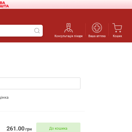
Консультація лікаря
Ваша аптека
Кошик
цінка
261.00
До кошика
грн