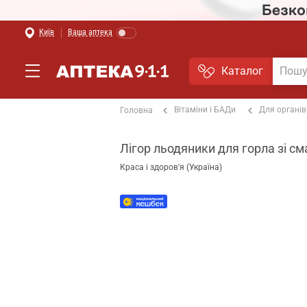
Київ
Ваша аптека
Каталог
Вітаміни і БАДи
Для органів
Головна
Лігор льодяники для горла зі с
Краса і здоров'я (Україна)