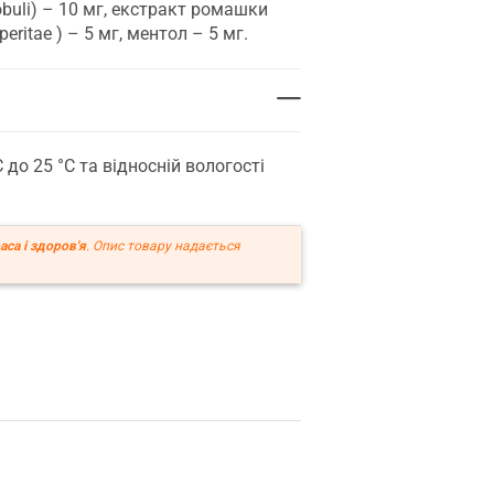
globuli) – 10 мг, екстракт ромашки
eritae ) – 5 мг, ментол – 5 мг.
 до 25 °С та відносній вологості
аса і здоров'я
. Опис товару надається