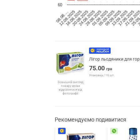
60
08.08.…
12.08.2025
16.08.2025
20.08.2025
24.08.2025
28.08.2025
01.09.2025
05.09.2025
09.09.2025
13.09.2025
17.09.2025
21.09.202
25.09
2
Лігор льодяники для гор
75.00
грн
Упаковка / 16 шт.
Зовнішній вигляд
товару може
відрізнятися від
фотографії
Рекомендуємо подивитися