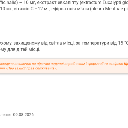
ficinalis) – 10 мг, екстракт евкаліпту (extractum Eucalypti 
10 мг, вітамін С –12 мг, ефірна олія м’яти (оleum Menthae pip
хому, захищеному від світла місці, за температури від 15 °C
му для дітей місці.
кладено виключно на підставі наданої виробником інформації та завірено
Кр
ни «Про захист прав споживачів».
лення:
09.08.2026