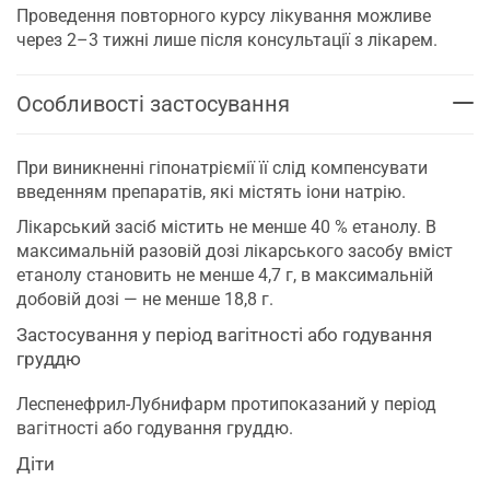
Проведення повторного курсу лікування можливе
через 2–3 тижні лише після консультації з лікарем.
Особливості застосування
При виникненні гіпонатріємії її слід компенсувати
введенням препаратів, які містять іони натрію.
Лікарський засіб містить не менше 40 % етанолу. В
максимальній разовій дозі лікарського засобу вміст
етанолу становить не менше 4,7 г, в максимальній
добовій дозі — не менше 18,8 г.
Застосування у період вагітності або годування
груддю
Леспенефрил-Лубнифарм протипоказаний у період
вагітності або годування груддю.
Діти