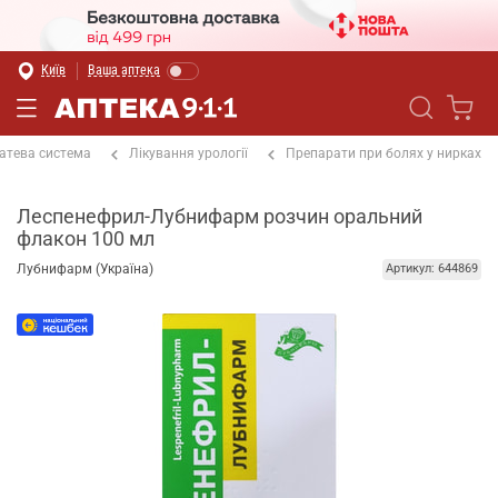
Київ
Ваша аптека
атева система
Лікування урології
Препарати при болях у нирках
Леспенефрил-Лубнифарм розчин оральний
флакон 100 мл
Лубнифарм (Україна)
Артикул: 644869