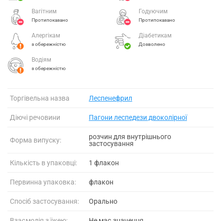
Вагітним
Годуючим
Протипоказано
Протипоказано
Алергікам
Діабетикам
з обережністю
Дозволено
Водіям
з обережністю
Торгівельна назва
Леспенефрил
Діючі речовини
Пагони леспедези двоколірної
розчин для внутрішнього
Форма випуску:
застосування
Кількість в упаковці:
1 флакон
Первинна упаковка:
флакон
Спосіб застосування:
Орально
Взаємодія з їжею:
Не має значення