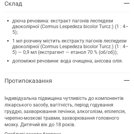
Склад
діюча речовина: екстракт пагонів леспедези
двоколірної (Cormus Lespedeza bicolor Turcz.) (1 : 4–
5);
1 мл розчину містить екстракту пагонів леспедези
двоколірної (Cormus Lespedeza bicolor Turcz.) (1 : 4–
5) — 0,9 мл (екстрагент — етанол 70 % (об/об));
допоміжні речовини: вода очищена, анісова олія.
Протипоказання
Індивідуальна підвищена чутливість до компонентів
лікарського засобу, вагітність, період годування
груддю, захворювання печінки, алкоголізм, епілепсія,
черепно-мозкові травми, захворювання головного
мозку. Дитячий вік до 18 років.