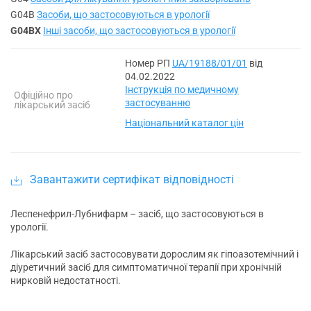
G04B
Засоби, що застосовуються в урології
G04BX
Інші засоби, що застосовуються в урології
Номер РП
UA/19188/01/01
від
04.02.2022
Інструкція по медичному
Офіційно про
застосуванню
лікарський засіб
Національний каталог цін
Завантажити сертифікат відповідності
Леспенефрил-Лубнифарм – заcіб, що застосовуються в
урології.
Лікарський засіб застосовувати дорослим як гіпоазотемічний і
діуретичний засіб для симптоматичної терапії при хронічній
нирковій недостатності.