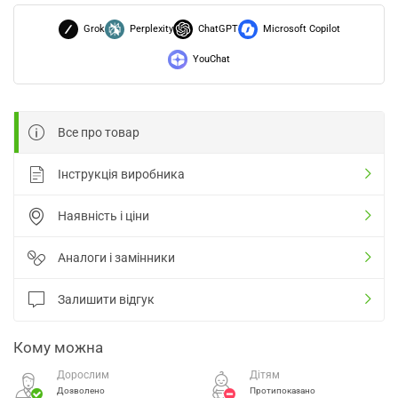
Grok
Perplexity
ChatGPT
Microsoft Copilot
YouChat
Все про товар
Інструкція виробника
Наявність і ціни
Аналоги і замінники
Залишити відгук
Кому можна
Дорослим
Дітям
Дозволено
Протипоказано