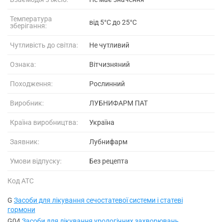
Температура
від 5°C до 25°C
зберігання:
Чутливість до світла:
Не чутливий
Ознака:
Вітчизняний
Походження:
Рослинний
Виробник:
ЛУБНИФАРМ ПАТ
Країна виробництва:
Україна
Заявник:
Лубнифарм
Умови відпуску:
Без рецепта
Код АТС
G
Засоби для лікування сечостатевої системи і статеві
гормони
G04
Засоби для лікування урологічних захворювань