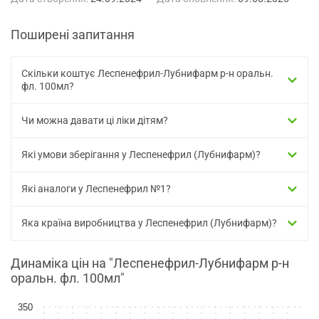
Поширені запитання
Скільки коштує Леспенефрил-Лубнифарм р-н оральн.
фл. 100мл?
Чи можна давати ці ліки дітям?
Які умови зберігання у Леспенефрил (Лубнифарм)?
Які аналоги у Леспенефрил №1?
Яка країна виробництва у Леспенефрил (Лубнифарм)?
Динаміка цін на "Леспенефрил-Лубнифарм р-н
оральн. фл. 100мл"
350