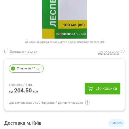
Зовнішній вигляд товару може відрізнятися від фотографії
Залишити відгук
До обраного
Упаковка
/ 1 шт.
Упаковка
/ 1 шт.
До кошика
204.50
від
грн
Ціна актуальна на
07:00
|
Придатний до:
листопад 2026
Доставка
м.
Київ
Змінити