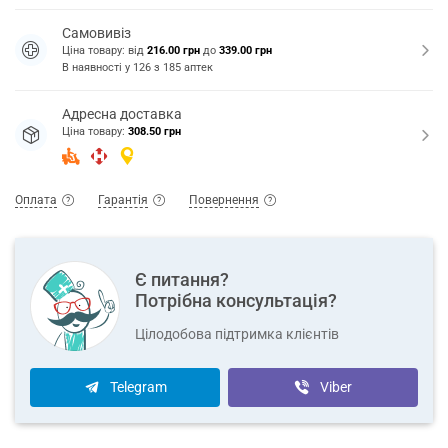
Самовивіз
Ціна товару: від
216.00 грн
до
339.00 грн
В наявності у
126
з
185
аптек
Адресна доставка
Ціна товару:
308.50 грн
Оплата
Гарантія
Повернення
Є питання?
Потрібна консультація?
Цілодобова підтримка клієнтів
Telegram
Viber