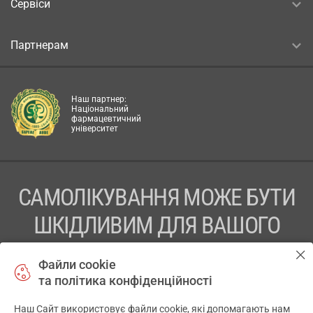
Сервіси
Партнерам
Наш партнер:
Національний
фармацевтичний
університет
САМОЛІКУВАННЯ МОЖЕ БУТИ
ШКІДЛИВИМ ДЛЯ ВАШОГО
ЗДОРОВ’Я
Файли cookie
та політика конфіденційності
ПЕРЕД ЗАСТОСУВАННЯМ ПРЕПАРАТУ ПРОКОНСУЛЬТУЙТЕСЬ
З ЛІКАРЕМ
Наш Сайт використовує файли cookie, які допомагають нам