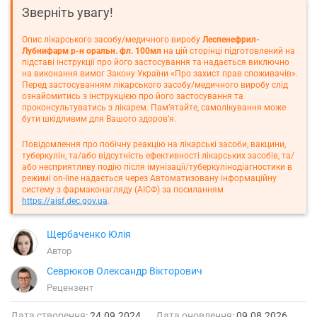
Зверніть увагу!
Опис лікарського засобу/медичного виробу
Леспенефрил-
Лубнифарм р-н оральн. фл. 100мл
на цій сторінці підготовлений на
підставі інструкції про його застосування та надається виключно
на виконання вимог Закону України «Про захист прав споживачів».
Перед застосуванням лікарського засобу/медичного виробу слід
ознайомитись з інструкцією про його застосування та
проконсультуватись з лікарем. Пам’ятайте, самолікування може
бути шкідливим для Вашого здоров’я.
Повідомлення про побічну реакцію на лікарські засоби, вакцини,
туберкулін, та/або відсутність ефективності лікарських засобів, та/
або несприятливу подію після імунізації/туберкулінодіагностики в
режимі on-line надається через Автоматизовану інформаційну
систему з фармаконагляду (АІСФ) за посиланням
https://aisf.dec.gov.ua
.
Щербаченко Юлія
Автор
Севрюков Олександр Вікторович
Рецензент
Дата створення:
24.09.2024
Дата оновлення:
09.08.2026