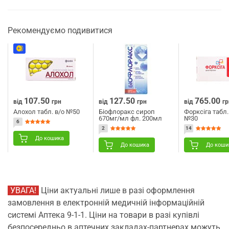
Рекомендуємо подивитися
107.50
127.50
765.00
від
грн
від
грн
від
гр
Алохол табл. в/о №50
Біофлоракс сироп
Форксіга табл.
670мг/мл фл. 200мл
№30
6
2
14
До кошика
До кошика
До коши
УВАГА!
Ціни актуальні лише в разі оформлення
замовлення в електронній медичній інформаційній
системі Аптека 9-1-1. Ціни на товари в разі купівлі
безпосередньо в аптечних закладах-партнерах можуть