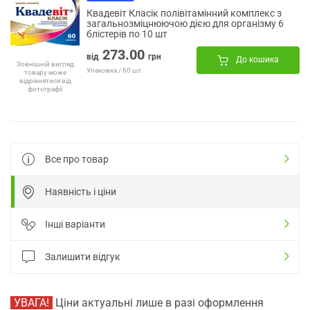
Квадевіт Класік полівітамінний комплекс з
загальнозміцнюючою дією для організму 6
блістерів по 10 шт
273.00
від
грн
До кошика
Зовнішній вигляд
Упаковка / 60 шт.
товару може
відрізнятися від
фотографії
Все про товар
Наявність і ціни
Інші варіанти
Залишити відгук
УВАГА!
Ціни актуальні лише в разі оформлення