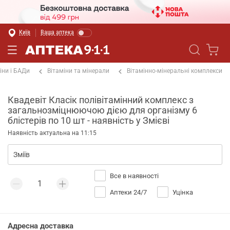
Київ
Ваша аптека
іни і БАДи
Вітаміни та мінерали
Вітамінно-мінеральні комплекси
Квадевіт Класік полівітамінний комплекс з
загальнозміцнюючою дією для організму 6
блістерів по 10 шт - наявність у Змієві
Наявність актуальна на 11:15
Все в наявності
Аптеки 24/7
Уцінка
Адресна доставка