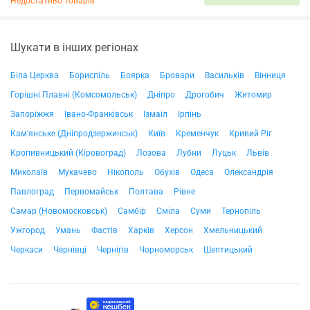
Недостатньо товарів
Шукати в інших регіонах
Біла Церква
Бориспіль
Боярка
Бровари
Васильків
Вінниця
Горішні Плавні (Комсомольськ)
Дніпро
Дрогобич
Житомир
Запоріжжя
Івано-Франківськ
Ізмаїл
Ірпінь
Кам'янське (Дніпродзержинськ)
Київ
Кременчук
Кривий Ріг
Кропивницький (Кіровоград)
Лозова
Лубни
Луцьк
Львів
Миколаїв
Мукачево
Нікополь
Обухів
Одеса
Олександрія
Павлоград
Первомайськ
Полтава
Рівне
Самар (Новомосковськ)
Самбір
Сміла
Суми
Тернопіль
Ужгород
Умань
Фастів
Харків
Херсон
Хмельницький
Черкаси
Чернівці
Чернігів
Чорноморськ
Шептицький