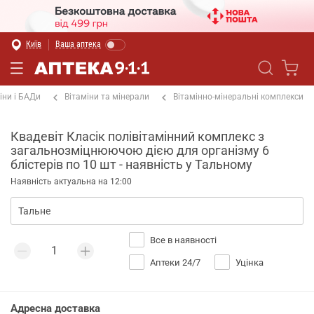
Київ
Ваша аптека
іни і БАДи
Вітаміни та мінерали
Вітамінно-мінеральні комплекси
Квадевіт Класік полівітамінний комплекс з
загальнозміцнюючою дією для організму 6
блістерів по 10 шт - наявність у Тальному
Наявність актуальна на 12:00
Все в наявності
Аптеки 24/7
Уцінка
Адресна доставка