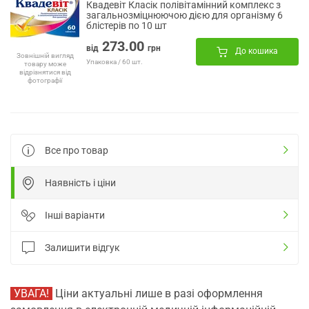
Квадевіт Класік полівітамінний комплекс з
загальнозміцнюючою дією для організму 6
блістерів по 10 шт
273.00
від
грн
До кошика
Зовнішній вигляд
Упаковка / 60 шт.
товару може
відрізнятися від
фотографії
Все про товар
Наявність і ціни
Інші варіанти
Залишити відгук
УВАГА!
Ціни актуальні лише в разі оформлення