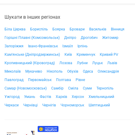
Шукати в інших регіонах
Біла Церква
Бориспіль
Боярка
Бровари
Васильків
Вінниця
Горішні Плавні (Комсомольськ)
Дніпро
Дрогобич
Житомир
Запоріжжя
Івано-Франківськ
Ізмаїл
Ірпінь
Кам'янське (Дніпродзержинськ)
Київ
Кременчук
Кривий Ріг
Кропивницький (Кіровоград)
Лозова
Лубни
Луцьк
Львів
Миколаїв
Мукачево
Нікополь
Обухів
Одеса
Олександрія
Павлоград
Первомайськ
Полтава
Рівне
Самар (Новомосковськ)
Самбір
Сміла
Суми
Тернопіль
Ужгород
Умань
Фастів
Харків
Херсон
Хмельницький
Черкаси
Чернівці
Чернігів
Чорноморськ
Шептицький