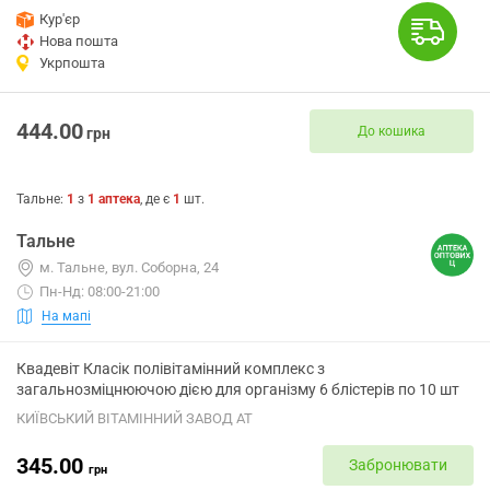
Кур'єр
Нова пошта
Укрпошта
444.00
До кошика
грн
Тальне
:
1
з
1
аптека
, де є
1
шт.
Тальне
м. Тальне, вул. Соборна, 24
Пн-Нд: 08:00-21:00
На мапі
Квадевіт Класік полівітамінний комплекс з
загальнозміцнюючою дією для організму 6 блістерів по 10 шт
КИЇВСЬКИЙ ВІТАМІННИЙ ЗАВОД АТ
345.00
Забронювати
грн