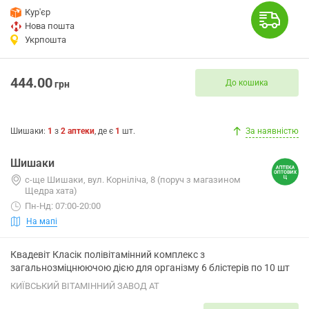
Кур'єр
Нова пошта
Укрпошта
444.00
До кошика
грн
Шишаки
:
1
з
2
аптеки
, де є
1
шт.
За наявністю
Шишаки
с-ще Шишаки, вул. Корніліча, 8 (поруч з магазином
Щедра хата)
Пн-Нд: 07:00-20:00
На мапі
Квадевіт Класік полівітамінний комплекс з
загальнозміцнюючою дією для організму 6 блістерів по 10 шт
КИЇВСЬКИЙ ВІТАМІННИЙ ЗАВОД АТ