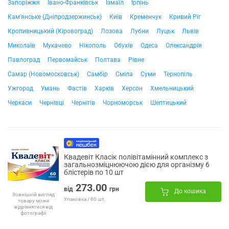
Запоріжжя
Івано-Франківськ
Ізмаїл
Ірпінь
Кам'янське (Дніпродзержинськ)
Київ
Кременчук
Кривий Ріг
Кропивницький (Кіровоград)
Лозова
Лубни
Луцьк
Львів
Миколаїв
Мукачево
Нікополь
Обухів
Одеса
Олександрія
Павлоград
Первомайськ
Полтава
Рівне
Самар (Новомосковськ)
Самбір
Сміла
Суми
Тернопіль
Ужгород
Умань
Фастів
Харків
Херсон
Хмельницький
Черкаси
Чернівці
Чернігів
Чорноморськ
Шептицький
Квадевіт Класік полівітамінний комплекс з
загальнозміцнюючою дією для організму 6
блістерів по 10 шт
273.00
від
грн
До кошика
Зовнішній вигляд
Упаковка / 60 шт.
товару може
відрізнятися від
фотографії