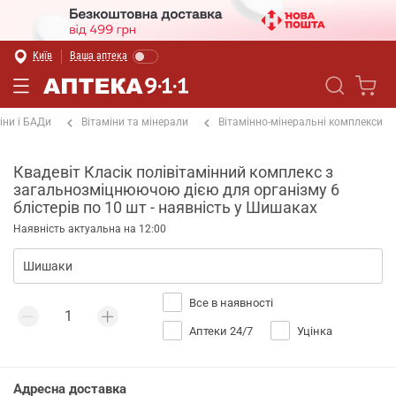
Київ
Ваша аптека
іни і БАДи
Вітаміни та мінерали
Вітамінно-мінеральні комплекси
Квадевіт Класік полівітамінний комплекс з
загальнозміцнюючою дією для організму 6
блістерів по 10 шт - наявність у Шишаках
Наявність актуальна на 12:00
Все в наявності
Аптеки 24/7
Уцінка
Адресна доставка