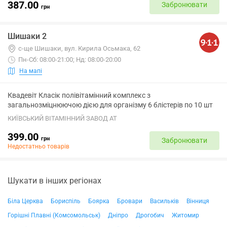
387.00
Забронювати
грн
Шишаки 2
с-ще Шишаки, вул. Кирила Осьмака, 62
Пн-Сб: 08:00-21:00; Нд: 08:00-20:00
На мапі
Квадевіт Класік полівітамінний комплекс з
загальнозміцнюючою дією для організму 6 блістерів по 10 шт
КИЇВСЬКИЙ ВІТАМІННИЙ ЗАВОД АТ
399.00
грн
Забронювати
Недостатньо товарів
Шукати в інших регіонах
Біла Церква
Бориспіль
Боярка
Бровари
Васильків
Вінниця
Горішні Плавні (Комсомольськ)
Дніпро
Дрогобич
Житомир