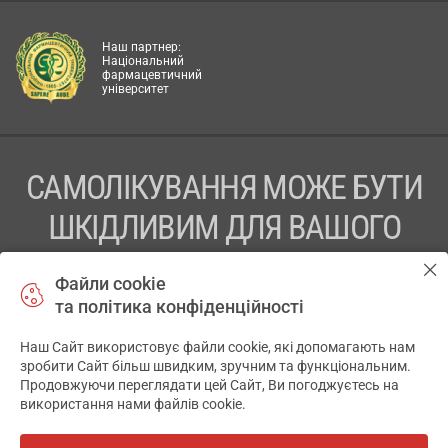
Наш партнер:
Національний
фармацевтичний
університет
САМОЛІКУВАННЯ МОЖЕ БУТИ
ШКІДЛИВИМ ДЛЯ ВАШОГО
ЗДОРОВ’Я
Файли cookie
та політика конфіденційності
ПЕРЕД ЗАСТОСУВАННЯМ ПРЕПАРАТУ ПРОКОНСУЛЬТУЙТЕСЬ
З ЛІКАРЕМ
Наш Сайт використовує файли cookie, які допомагають нам
✕
зробити Сайт більш швидким, зручним та функціональним.
ТОВ «АПТЕКА 911.ЮА» Код ЄДРПОУ 43631965.
Продовжуючи переглядати цей Сайт, Ви погоджуєтесь на
використання нами файлів cookie.
Відмова від відповідальності