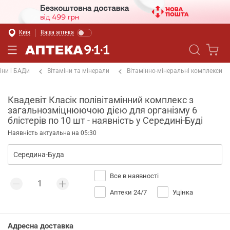
Київ
Ваша аптека
іни і БАДи
Вітаміни та мінерали
Вітамінно-мінеральні комплекси
Квадевіт Класік полівітамінний комплекс з
загальнозміцнюючою дією для організму 6
блістерів по 10 шт - наявність у Середині-Буді
Наявність актуальна на 05:30
Все в наявності
Аптеки 24/7
Уцінка
Адресна доставка