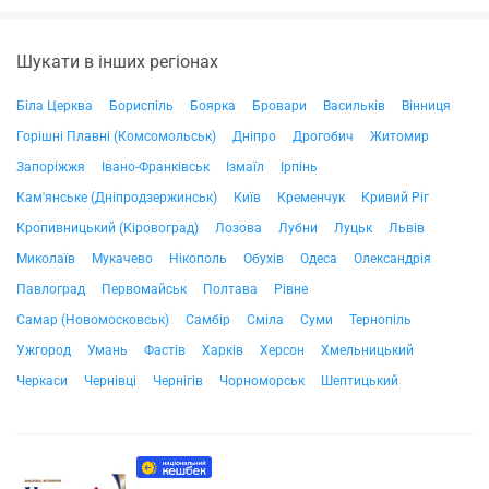
Шукати в інших регіонах
Біла Церква
Бориспіль
Боярка
Бровари
Васильків
Вінниця
Горішні Плавні (Комсомольськ)
Дніпро
Дрогобич
Житомир
Запоріжжя
Івано-Франківськ
Ізмаїл
Ірпінь
Кам'янське (Дніпродзержинськ)
Київ
Кременчук
Кривий Ріг
Кропивницький (Кіровоград)
Лозова
Лубни
Луцьк
Львів
Миколаїв
Мукачево
Нікополь
Обухів
Одеса
Олександрія
Павлоград
Первомайськ
Полтава
Рівне
Самар (Новомосковськ)
Самбір
Сміла
Суми
Тернопіль
Ужгород
Умань
Фастів
Харків
Херсон
Хмельницький
Черкаси
Чернівці
Чернігів
Чорноморськ
Шептицький