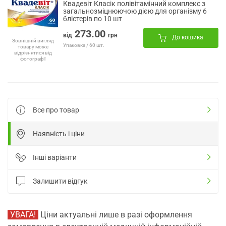
Квадевіт Класік полівітамінний комплекс з
загальнозміцнюючою дією для організму 6
блістерів по 10 шт
273.00
від
грн
До кошика
Зовнішній вигляд
Упаковка / 60 шт.
товару може
відрізнятися від
фотографії
Все про товар
Наявність і ціни
Інші варіанти
Залишити відгук
УВАГА!
Ціни актуальні лише в разі оформлення