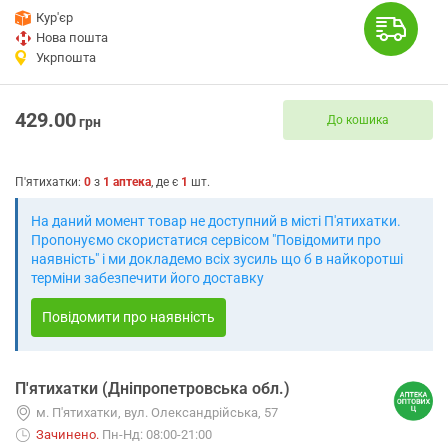
Кур'єр
Нова пошта
Укрпошта
429.00
До кошика
грн
П'ятихатки
:
0
з
1
аптека
, де є
1
шт.
На даний момент товар не доступний в місті П'ятихатки.
Пропонуємо скористатися сервісом "Повідомити про
наявність" і ми докладемо всіх зусиль що б в найкоротші
терміни забезпечити його доставку
Повідомити про наявність
П'ятихатки (Дніпропетровська обл.)
м. П'ятихатки, вул. Олександрійська, 57
Зачинено
.
Пн-Нд: 08:00-21:00