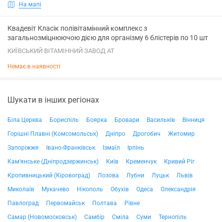
На мапі
Квадевіт Класік полівітамінний комплекс з
загальнозміцнюючою дією для організму 6 блістерів по 10 шт
КИЇВСЬКИЙ ВІТАМІННИЙ ЗАВОД АТ
Немає в наявності
Шукати в інших регіонах
Біла Церква
Бориспіль
Боярка
Бровари
Васильків
Вінниця
Горішні Плавні (Комсомольськ)
Дніпро
Дрогобич
Житомир
Запоріжжя
Івано-Франківськ
Ізмаїл
Ірпінь
Кам'янське (Дніпродзержинськ)
Київ
Кременчук
Кривий Ріг
Кропивницький (Кіровоград)
Лозова
Лубни
Луцьк
Львів
Миколаїв
Мукачево
Нікополь
Обухів
Одеса
Олександрія
Павлоград
Первомайськ
Полтава
Рівне
Самар (Новомосковськ)
Самбір
Сміла
Суми
Тернопіль