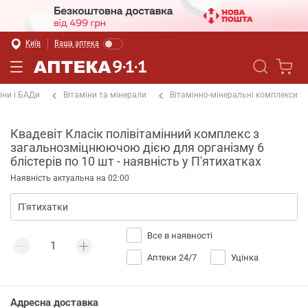
Київ
Ваша аптека
іни і БАДи
Вітаміни та мінерали
Вітамінно-мінеральні комплекси
Квадевіт Класік полівітамінний комплекс з
загальнозміцнюючою дією для організму 6
блістерів по 10 шт - наявність у П'ятихатках
Наявність актуальна на 02:00
Все в наявності
Аптеки 24/7
Уцінка
Адресна доставка