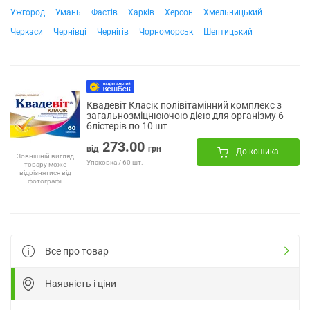
Ужгород
Умань
Фастів
Харків
Херсон
Хмельницький
Черкаси
Чернівці
Чернігів
Чорноморськ
Шептицький
Квадевіт Класік полівітамінний комплекс з
загальнозміцнюючою дією для організму 6
блістерів по 10 шт
273.00
від
грн
До кошика
Зовнішній вигляд
Упаковка / 60 шт.
товару може
відрізнятися від
фотографії
Все про товар
Наявність і ціни