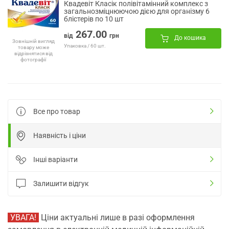
Квадевіт Класік полівітамінний комплекс з
загальнозміцнюючою дією для організму 6
блістерів по 10 шт
267.00
від
грн
До кошика
Зовнішній вигляд
Упаковка / 60 шт.
товару може
відрізнятися від
фотографії
Все про товар
Наявність і ціни
Інші варіанти
Залишити відгук
УВАГА!
Ціни актуальні лише в разі оформлення