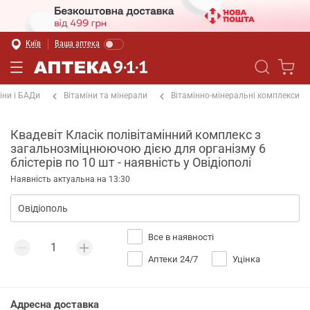
Київ
Ваша аптека
іни і БАДи
Вітаміни та мінерали
Вітамінно-мінеральні комплекси
Квадевіт Класік полівітамінний комплекс з
загальнозміцнюючою дією для організму 6
блістерів по 10 шт - наявність у Овідіополі
Наявність актуальна на 13:30
Все в наявності
Аптеки 24/7
Уцінка
Адресна доставка