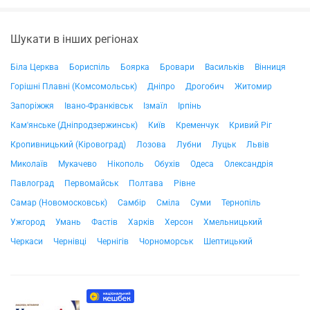
Шукати в інших регіонах
Біла Церква
Бориспіль
Боярка
Бровари
Васильків
Вінниця
Горішні Плавні (Комсомольськ)
Дніпро
Дрогобич
Житомир
Запоріжжя
Івано-Франківськ
Ізмаїл
Ірпінь
Кам'янське (Дніпродзержинськ)
Київ
Кременчук
Кривий Ріг
Кропивницький (Кіровоград)
Лозова
Лубни
Луцьк
Львів
Миколаїв
Мукачево
Нікополь
Обухів
Одеса
Олександрія
Павлоград
Первомайськ
Полтава
Рівне
Самар (Новомосковськ)
Самбір
Сміла
Суми
Тернопіль
Ужгород
Умань
Фастів
Харків
Херсон
Хмельницький
Черкаси
Чернівці
Чернігів
Чорноморськ
Шептицький