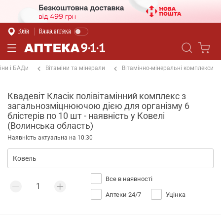
Київ
Ваша аптека
іни і БАДи
Вітаміни та мінерали
Вітамінно-мінеральні комплекси
Квадевіт Класік полівітамінний комплекс з
загальнозміцнюючою дією для організму 6
блістерів по 10 шт - наявність у Ковелі
(Волинська область)
Наявність актуальна на 10:30
Все в наявності
Аптеки 24/7
Уцінка