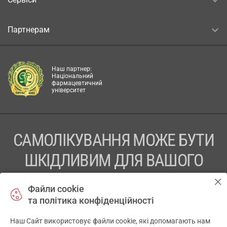
Партнерам
Наш партнер:
Національний
фармацевтичний
університет
САМОЛІКУВАННЯ МОЖЕ БУТИ
ШКІДЛИВИМ ДЛЯ ВАШОГО
ЗДОРОВ’Я
Файли cookie
та політика конфіденційності
ПЕРЕД ЗАСТОСУВАННЯМ ПРЕПАРАТУ ПРОКОНСУЛЬТУЙТЕСЬ
З ЛІКАРЕМ
Наш Сайт використовує файли cookie, які допомагають нам