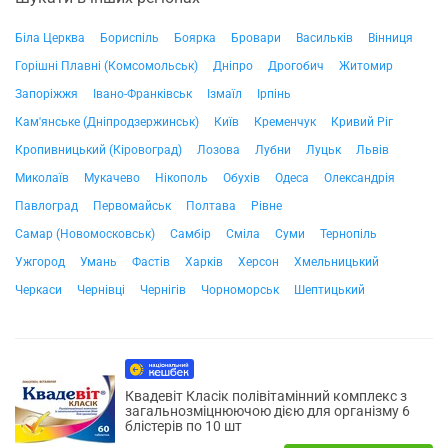
Біла Церква
Бориспіль
Боярка
Бровари
Васильків
Вінниця
Горішні Плавні (Комсомольськ)
Дніпро
Дрогобич
Житомир
Запоріжжя
Івано-Франківськ
Ізмаїл
Ірпінь
Кам'янське (Дніпродзержинськ)
Київ
Кременчук
Кривий Ріг
Кропивницький (Кіровоград)
Лозова
Лубни
Луцьк
Львів
Миколаїв
Мукачево
Нікополь
Обухів
Одеса
Олександрія
Павлоград
Первомайськ
Полтава
Рівне
Самар (Новомосковськ)
Самбір
Сміла
Суми
Тернопіль
Ужгород
Умань
Фастів
Харків
Херсон
Хмельницький
Черкаси
Чернівці
Чернігів
Чорноморськ
Шептицький
Квадевіт Класік полівітамінний комплекс з
загальнозміцнюючою дією для організму 6
блістерів по 10 шт