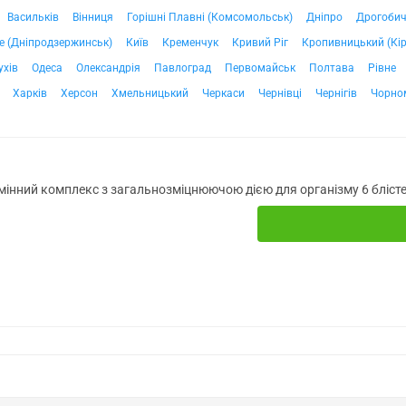
Васильків
Вінниця
Горішні Плавні (Комсомольськ)
Дніпро
Дрогоби
е (Дніпродзержинськ)
Київ
Кременчук
Кривий Ріг
Кропивницький (Кі
ухів
Одеса
Олександрія
Павлоград
Первомайськ
Полтава
Рівне
Харків
Херсон
Хмельницький
Черкаси
Чернівці
Чернігів
Чорно
амінний комплекс з загальнозміцнюючою дією для організму 6 блісте