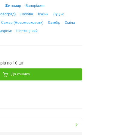
ч
Житомир
Запоріжжя
ровоград)
Лозова
Лубни
Луцьк
Самар (Новомосковськ)
Самбір
Сміла
морськ
Шептицький
рів по 10 шт
До кошика