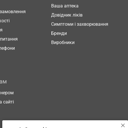
Ваша аптека
 замовлення
Довідник ліків
кості
Симптоми і захворювання
ня
Бренди
 питання
Виробники
елефони
рам
тнером
а сайті