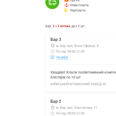
Нова пошта
Укрпошта
Бар
:
3
з
3
аптеки
, де є
1
шт.
Бар 3
м. Бар, вул. Бони Сфорци, 8
Пн-Нд: 08:00-21:00
На мапі
Квадевіт Класік полівітамінний комп
блістерів по 10 шт
КИЇВСЬКИЙ ВІТАМІННИЙ ЗАВОД АТ
Бар 2
м. Бар, вул. Каштанова, 11
Пн-Нд: 08:00-21:00