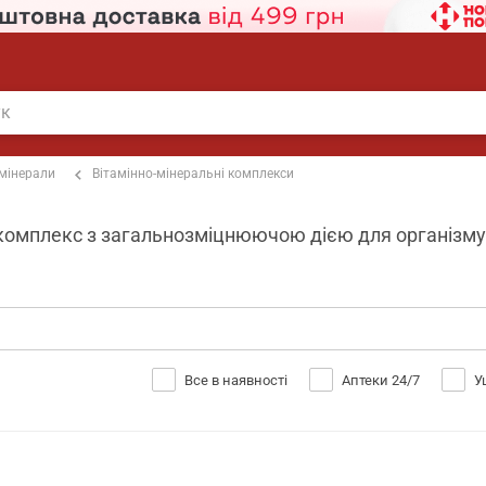
 мінерали
Вітамінно-мінеральні комплекси
комплекс з загальнозміцнюючою дією для організму 6
Все в наявності
Аптеки 24/7
У