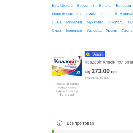
Біла Церква
Бориспіль
Боярка
Бровари
Івано-Франківськ
Ізмаїл
Ірпінь
Кам'янськ
Львів
Миколаїв
Мукачево
Нікополь
Об
Суми
Тернопіль
Ужгород
Умань
Фастів
Квадевіт Класік полівіт
273.00
від
грн
Упаковка / 60 шт.
Зовнішній вигляд
товару може
відрізнятися від
фотографії
Все про товар