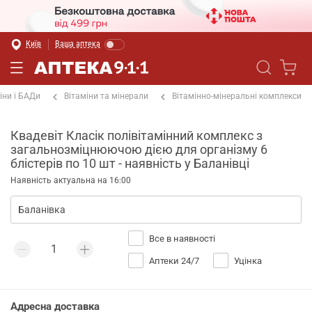
Київ
Ваша аптека
іни і БАДи
Вітаміни та мінерали
Вітамінно-мінеральні комплекси
Квадевіт Класік полівітамінний комплекс з
загальнозміцнюючою дією для організму 6
блістерів по 10 шт - наявність у Баланівці
Наявність актуальна на 16:00
Все в наявності
Аптеки 24/7
Уцінка
Адресна доставка