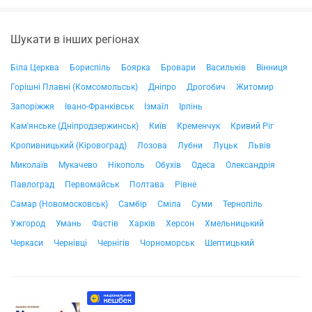
Шукати в інших регіонах
Біла Церква
Бориспіль
Боярка
Бровари
Васильків
Вінниця
Горішні Плавні (Комсомольськ)
Дніпро
Дрогобич
Житомир
Запоріжжя
Івано-Франківськ
Ізмаїл
Ірпінь
Кам'янське (Дніпродзержинськ)
Київ
Кременчук
Кривий Ріг
Кропивницький (Кіровоград)
Лозова
Лубни
Луцьк
Львів
Миколаїв
Мукачево
Нікополь
Обухів
Одеса
Олександрія
Павлоград
Первомайськ
Полтава
Рівне
Самар (Новомосковськ)
Самбір
Сміла
Суми
Тернопіль
Ужгород
Умань
Фастів
Харків
Херсон
Хмельницький
Черкаси
Чернівці
Чернігів
Чорноморськ
Шептицький