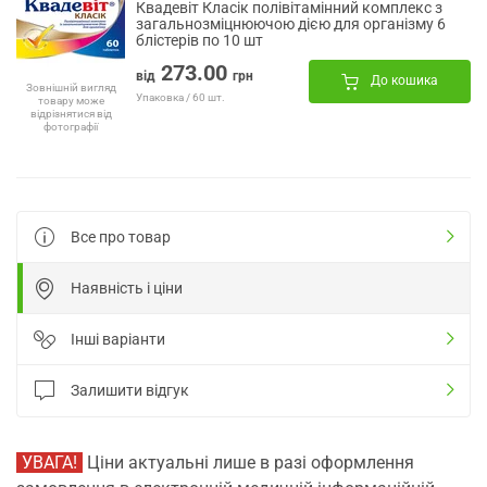
Квадевіт Класік полівітамінний комплекс з
загальнозміцнюючою дією для організму 6
блістерів по 10 шт
273.00
від
грн
До кошика
Зовнішній вигляд
Упаковка / 60 шт.
товару може
відрізнятися від
фотографії
Все про товар
Наявність і ціни
Інші варіанти
Залишити відгук
УВАГА!
Ціни актуальні лише в разі оформлення