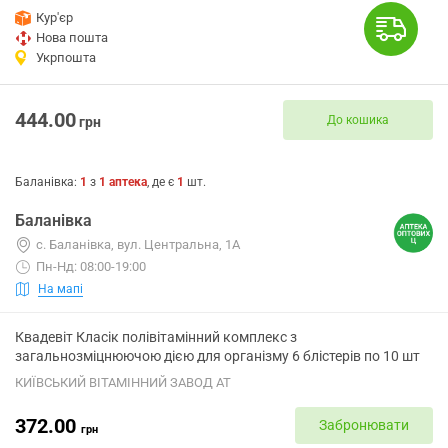
Кур'єр
Нова пошта
Укрпошта
444.00
До кошика
грн
Баланівка
:
1
з
1
аптека
, де є
1
шт.
Баланівка
с. Баланівка, вул. Центральна, 1А
Пн-Нд: 08:00-19:00
На мапі
Квадевіт Класік полівітамінний комплекс з
загальнозміцнюючою дією для організму 6 блістерів по 10 шт
КИЇВСЬКИЙ ВІТАМІННИЙ ЗАВОД АТ
372.00
Забронювати
грн