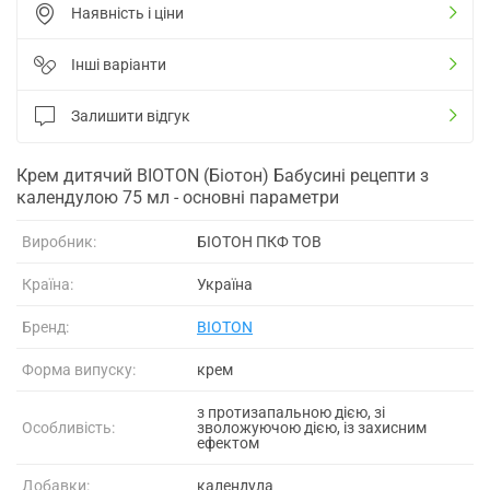
Наявність і ціни
Інші варіанти
Залишити відгук
Крем дитячий BIOTON (Біотон) Бабусині рецепти з
календулою 75 мл - основні параметри
Виробник:
БІОТОН ПКФ ТОВ
Країна:
Україна
Бренд:
BIOTON
Форма випуску:
крем
з протизапальною дією, зі
Особливість:
зволожуючою дією, із захисним
ефектом
Добавки:
календула