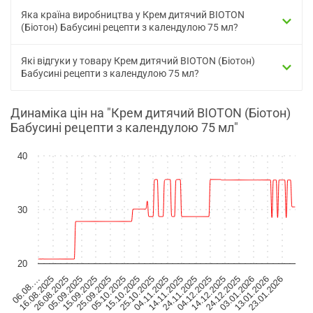
Яка країна виробництва у Крем дитячий BIOTON
(Біотон) Бабусині рецепти з календулою 75 мл?
Які відгуки у товару Крем дитячий BIOTON (Біотон)
Бабусині рецепти з календулою 75 мл?
Динаміка цін на "Крем дитячий BIOTON (Біотон)
Бабусині рецепти з календулою 75 мл"
40
30
20
06.08.…
16.08.2025
26.08.2025
05.09.2025
15.09.2025
25.09.2025
05.10.2025
15.10.2025
25.10.2025
04.11.2025
14.11.2025
24.11.2025
04.12.2025
14.12.2025
24.12.2025
03.01.2026
13.01.2026
23.01.2026