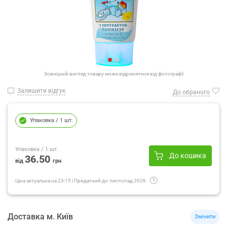
Зовнішній вигляд товару може відрізнятися від фотографії
Залишити відгук
До обраного
Упаковка
/ 1 шт.
Упаковка
/ 1 шт.
До кошика
36.50
від
грн
Ціна актуальна на
23:15
|
Придатний до:
листопад 2026
Доставка
м.
Київ
Змінити