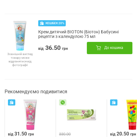
КЕШБЕК 20%
Крем дитячий BIOTON (Біотон) Бабусині
рецепти з календулою 75 мл
36.50
До кошика
від
грн
Зовнішній вигляд
товару може
відрізнятися від
фотографії
Рекомендуємо подивитися
31.50
20.50
330.00
від
грн
від
грн