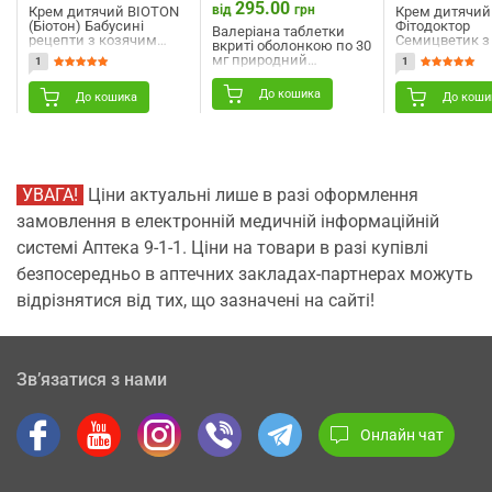
295.00
від
грн
Крем дитячий BIOTON
Крем дитячий
(Біотон) Бабусині
Фітодоктор
Валеріана таблетки
рецепти з козячим
Семицветик з
вкриті оболонкою по 30
молоком 75 мл
днів 75 г
мг природний
1
1
заспокійливий засіб 10
блістерів по 10 шт
До кошика
До кошика
До коши
УВАГА!
Ціни актуальні лише в разі оформлення
замовлення в електронній медичній інформаційній
системі Аптека 9-1-1. Ціни на товари в разі купівлі
безпосередньо в аптечних закладах-партнерах можуть
відрізнятися від тих, що зазначені на сайті!
Зв’язатися з нами
Онлайн чат