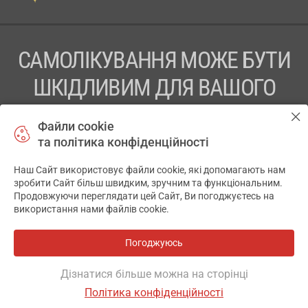
САМОЛІКУВАННЯ МОЖЕ БУТИ
ШКІДЛИВИМ ДЛЯ ВАШОГО
ЗДОРОВ’Я
Файли cookie
та політика конфіденційності
ПЕРЕД ЗАСТОСУВАННЯМ ПРЕПАРАТУ ПРОКОНСУЛЬТУЙТЕСЬ
З ЛІКАРЕМ
Наш Сайт використовує файли cookie, які допомагають нам
✕
зробити Сайт більш швидким, зручним та функціональним.
ТОВ «АПТЕКА 911.ЮА» Код ЄДРПОУ 43631965.
Продовжуючи переглядати цей Сайт, Ви погоджуєтесь на
використання нами файлів cookie.
Відмова від відповідальності
© 2014-2026. Медична інформаційна система АПТЕКА911.ЮА
Погоджуюсь
Розробка і підтримка сайту -
wu.ua
Дізнатися більше можна на сторінці
Політика конфіденційності
ОСНОВНЕ
ДЕ Є
ІНШІ ВАРІАНТИ
ВІДГУКИ