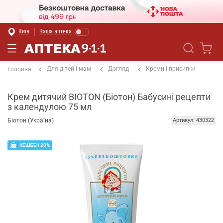
Київ
Ваша аптека
Для дітей і мам
Догляд
Креми і присипки
Головна
Крем дитячий BIOTON (Біотон) Бабусині рецепти
з календулою 75 мл
Біотон (Україна)
Артикул: 430322
КЕШБЕК 20%