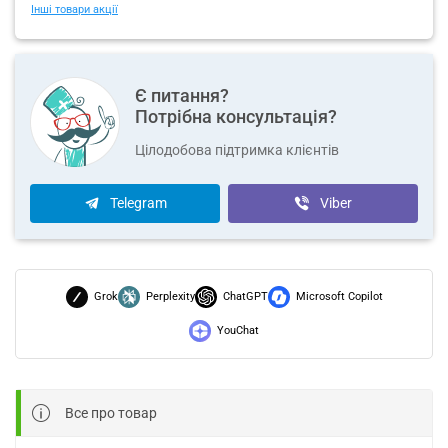
Інші товари акції
Є питання?
Потрібна консультація?
Цілодобова підтримка клієнтів
Telegram
Viber
Grok
Perplexity
ChatGPT
Microsoft Copilot
YouChat
Все про товар