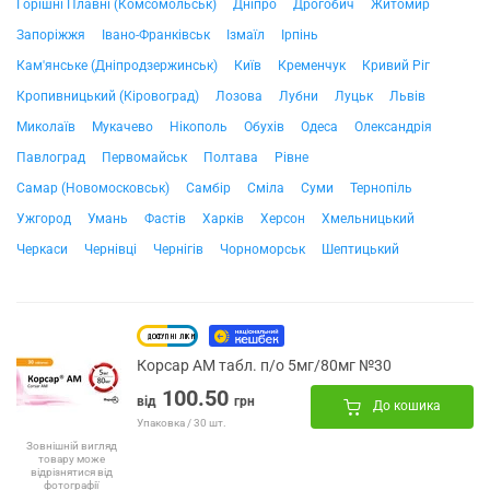
Горішні Плавні (Комсомольськ)
Дніпро
Дрогобич
Житомир
Запоріжжя
Івано-Франківськ
Ізмаїл
Ірпінь
Кам'янське (Дніпродзержинськ)
Київ
Кременчук
Кривий Ріг
Кропивницький (Кіровоград)
Лозова
Лубни
Луцьк
Львів
Миколаїв
Мукачево
Нікополь
Обухів
Одеса
Олександрія
Павлоград
Первомайськ
Полтава
Рівне
Самар (Новомосковськ)
Самбір
Сміла
Суми
Тернопіль
Ужгород
Умань
Фастів
Харків
Херсон
Хмельницький
Черкаси
Чернівці
Чернігів
Чорноморськ
Шептицький
Корсар АМ табл. п/о 5мг/80мг №30
100.50
від
грн
До кошика
Упаковка / 30 шт.
Зовнішній вигляд
товару може
відрізнятися від
фотографії