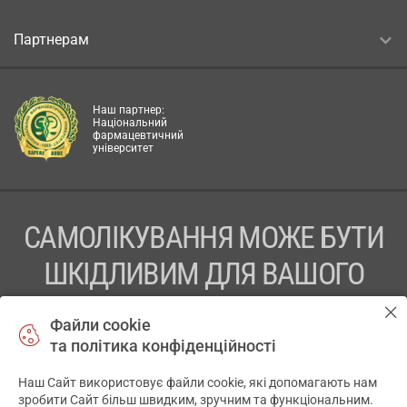
Партнерам
Наш партнер:
Національний
фармацевтичний
університет
САМОЛІКУВАННЯ МОЖЕ БУТИ
ШКІДЛИВИМ ДЛЯ ВАШОГО
ЗДОРОВ’Я
Файли cookie
та політика конфіденційності
ПЕРЕД ЗАСТОСУВАННЯМ ПРЕПАРАТУ ПРОКОНСУЛЬТУЙТЕСЬ
З ЛІКАРЕМ
Наш Сайт використовує файли cookie, які допомагають нам
✕
зробити Сайт більш швидким, зручним та функціональним.