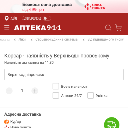
Київ
Ваша аптека
Ліки
Серцево-судинна система
Від підвищеного тиску
ловна
Корсар - наявність у Верхньодніпровському
Наявність актуальна на 11:30
Все в наявності
Аптеки 24/7
Уцінка
Адресна доставка
Кур'єр
Нова пошта