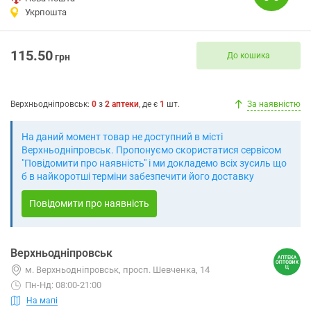
Укрпошта
115.50
До кошика
грн
Верхньодніпровськ
:
0
з
2
аптеки
, де є
1
шт.
За наявністю
На даний момент товар не доступний в місті
Верхньодніпровськ. Пропонуємо скористатися сервісом
"Повідомити про наявність" і ми докладемо всіх зусиль що
б в найкоротші терміни забезпечити його доставку
Повідомити про наявність
Верхньодніпровськ
м. Верхньодніпровськ, просп. Шевченка, 14
Пн-Нд: 08:00-21:00
На мапі