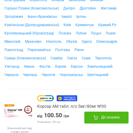
Біла Церква
Бориспіль
Боярка
Васильків
Вінниця
Горішні Плавні (Комсомольськ)
Дніпро
Дрогобич
Житомир
Запоріжжя
Івано-Франківськ
Ізмаїл
Ірпінь
Кам'янське (Дніпродзержинськ)
Київ
Кременчук
Кривий Ріг
Кропивницький (Кіровоград)
Лозова
Лубни
Луцьк
Львів
Миколаїв
Мукачево
Нікополь
Обухів
Одеса
Олександрія
Павлоград
Первомайськ
Полтава
Рівне
Самар (Новомосковськ)
Самбір
Сміла
Суми
Тернопіль
Ужгород
Умань
Фастів
Харків
Херсон
Хмельницький
Черкаси
Чернівці
Чернігів
Чорноморськ
Шептицький
Корсар АМ табл. п/о 5мг/80мг №30
100.50
від
грн
До кошика
Упаковка / 30 шт.
Зовнішній вигляд
товару може