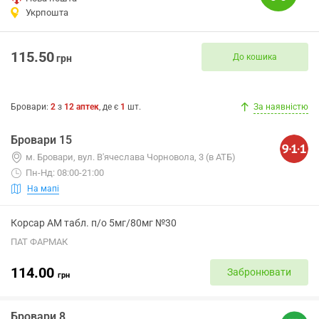
Укрпошта
115.50
До кошика
грн
Бровари
:
2
з
12
аптек
, де є
1
шт.
За наявністю
Бровари 15
м. Бровари, вул. В'ячеслава Чорновола, 3 (в АТБ)
Пн-Нд: 08:00-21:00
На мапі
Корсар АМ табл. п/о 5мг/80мг №30
ПАТ ФАРМАК
114.00
Забронювати
грн
Бровари 8