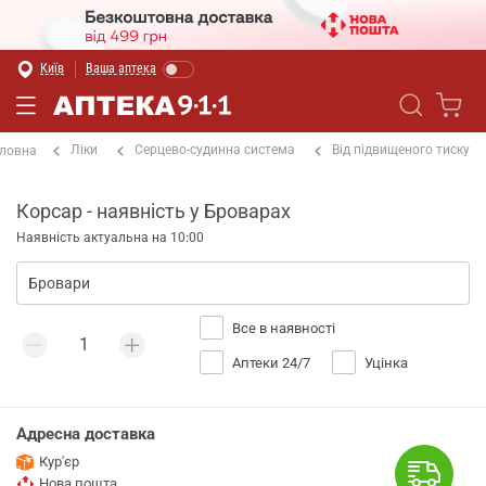
Київ
Ваша аптека
Ліки
Серцево-судинна система
Від підвищеного тиску
ловна
Корсар - наявність у Броварах
Наявність актуальна на 10:00
Все в наявності
Аптеки 24/7
Уцінка
Адресна доставка
Кур'єр
Нова пошта