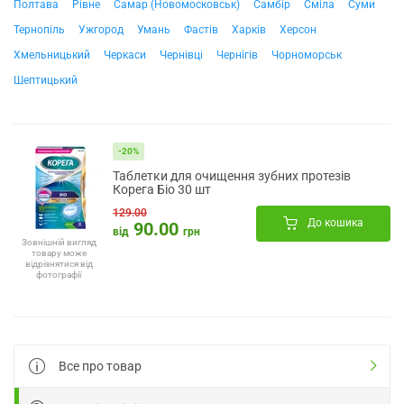
Полтава
Рівне
Самар (Новомосковськ)
Самбір
Сміла
Суми
Тернопіль
Ужгород
Умань
Фастів
Харків
Херсон
Хмельницький
Черкаси
Чернівці
Чернігів
Чорноморськ
Шептицький
-20%
Таблетки для очищення зубних протезів
Корега Біо 30 шт
129.00
До кошика
90.00
від
грн
Зовнішній вигляд
товару може
відрізнятися від
фотографії
Все про товар