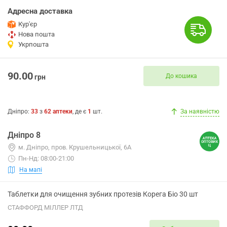
Адресна доставка
Кур'єр
Нова пошта
Укрпошта
90.00
До кошика
грн
Дніпро
:
33
з
62
аптеки
, де є
1
шт.
За наявністю
Дніпро 8
м. Дніпро, пров. Крушельницької, 6А
Пн-Нд: 08:00-21:00
На мапі
Таблетки для очищення зубних протезів Корега Біо 30 шт
СТАФФОРД МІЛЛЕР ЛТД