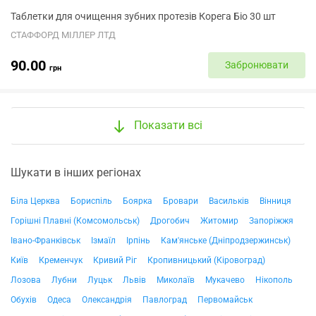
Таблетки для очищення зубних протезів Корега Біо 30 шт
СТАФФОРД МІЛЛЕР ЛТД
90.00
Забронювати
грн
Показати всі
Шукати в інших регіонах
Біла Церква
Бориспіль
Боярка
Бровари
Васильків
Вінниця
Горішні Плавні (Комсомольськ)
Дрогобич
Житомир
Запоріжжя
Івано-Франківськ
Ізмаїл
Ірпінь
Кам'янське (Дніпродзержинськ)
Київ
Кременчук
Кривий Ріг
Кропивницький (Кіровоград)
Лозова
Лубни
Луцьк
Львів
Миколаїв
Мукачево
Нікополь
Обухів
Одеса
Олександрія
Павлоград
Первомайськ