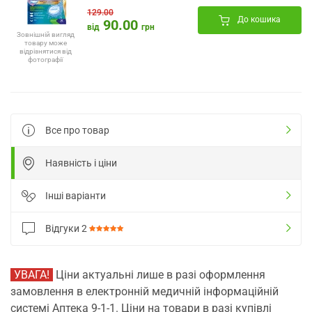
129.00
До кошика
90.00
від
грн
Зовнішній вигляд
товару може
відрізнятися від
фотографії
Все про товар
Наявність і ціни
Інші варіанти
Відгуки
2
УВАГА!
Ціни актуальні лише в разі оформлення
замовлення в електронній медичній інформаційній
системі Аптека 9-1-1. Ціни на товари в разі купівлі