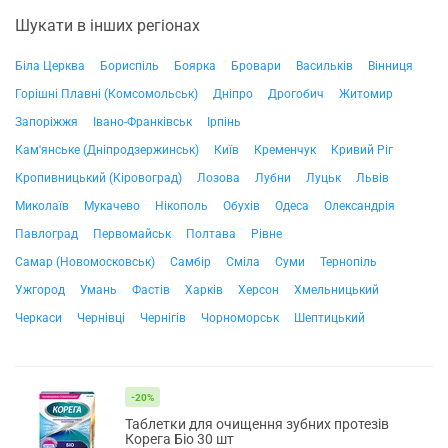
Шукати в інших регіонах
Біла Церква
Бориспіль
Боярка
Бровари
Васильків
Вінниця
Горішні Плавні (Комсомольськ)
Дніпро
Дрогобич
Житомир
Запоріжжя
Івано-Франківськ
Ірпінь
Кам'янське (Дніпродзержинськ)
Київ
Кременчук
Кривий Ріг
Кропивницький (Кіровоград)
Лозова
Лубни
Луцьк
Львів
Миколаїв
Мукачево
Нікополь
Обухів
Одеса
Олександрія
Павлоград
Первомайськ
Полтава
Рівне
Самар (Новомосковськ)
Самбір
Сміла
Суми
Тернопіль
Ужгород
Умань
Фастів
Харків
Херсон
Хмельницький
Черкаси
Чернівці
Чернігів
Чорноморськ
Шептицький
-20%
Таблетки для очищення зубних протезів
Корега Біо 30 шт