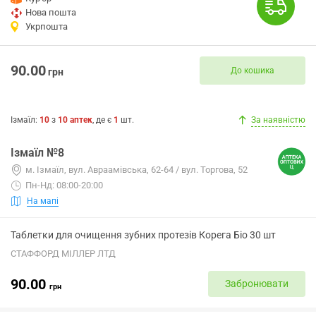
Нова пошта
Укрпошта
90.00
До кошика
грн
Ізмаїл
:
10
з
10
аптек
, де є
1
шт.
За наявністю
Ізмаїл №8
м. Ізмаїл, вул. Авраамівська, 62-64 / вул. Торгова, 52
Пн-Нд: 08:00-20:00
На мапі
Таблетки для очищення зубних протезів Корега Біо 30 шт
СТАФФОРД МІЛЛЕР ЛТД
90.00
Забронювати
грн