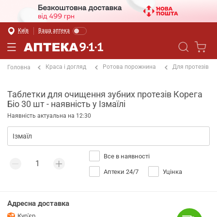
Київ
Ваша аптека
Краса і догляд
Ротова порожнина
Для протезів
Головна
Таблетки для очищення зубних протезів Корега
Біо 30 шт - наявність у Ізмаїлі
Наявність актуальна на 12:30
Все в наявності
Аптеки 24/7
Уцінка
Адресна доставка
Кур'єр