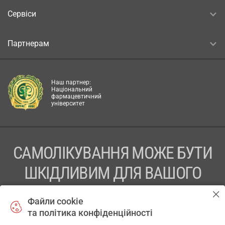
Сервіси
Партнерам
Наш партнер:
Національний
фармацевтичний
університет
САМОЛІКУВАННЯ МОЖЕ БУТИ
ШКІДЛИВИМ ДЛЯ ВАШОГО
ЗДОРОВ’Я
Файли cookie
та політика конфіденційності
ПЕРЕД ЗАСТОСУВАННЯМ ПРЕПАРАТУ ПРОКОНСУЛЬТУЙТЕСЬ