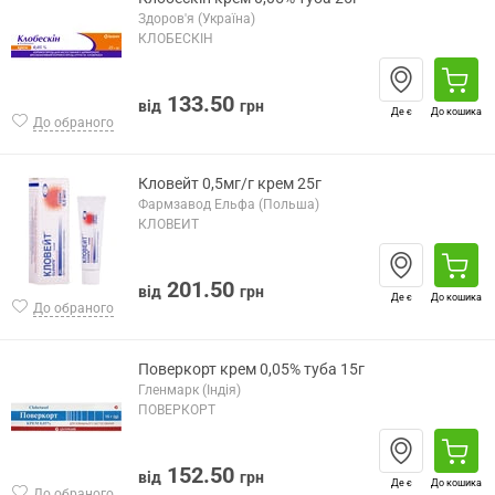
Здоров'я (Україна)
КЛОБЕСКІН
133.50
від
грн
Де є
До кошика
До обраного
Кловейт 0,5мг/г крем 25г
Фармзавод Ельфа (Польша)
КЛОВЕЙТ
201.50
від
грн
Де є
До кошика
До обраного
Поверкорт крем 0,05% туба 15г
Гленмарк (Індія)
ПОВЕРКОРТ
152.50
від
грн
Де є
До кошика
До обраного