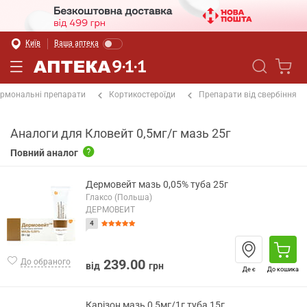
Київ
Ваша аптека
ормональні препарати
Кортикостероїди
Препарати від свербіння
Аналоги для Кловейт 0,5мг/г мазь 25г
Повний аналог
Дермовейт мазь 0,05% туба 25г
Глаксо (Польша)
ДЕРМОВЕЙТ
4
239.00
До обраного
від
грн
Де є
До кошика
Карізон мазь 0,5мг/1г туба 15г