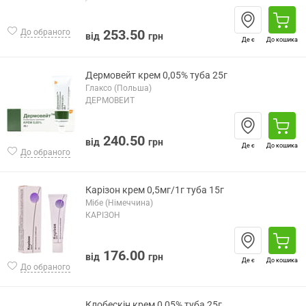
253.50
До обраного
від
грн
Де є
До кошика
Дермовейт крем 0,05% туба 25г
Глаксо (Польша)
ДЕРМОВЕЙТ
240.50
від
грн
Де є
До кошика
До обраного
Карізон крем 0,5мг/1г туба 15г
Мібе (Німеччина)
КАРІЗОН
176.00
від
грн
Де є
До кошика
До обраного
Клобескін крем 0,05% туба 25г