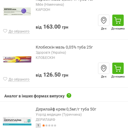
Мібе (Німеччина)
КАРІЗОН
163.00
від
грн
Де є
До кошика
До обраного
Клобескін мазь 0,05% туба 25г
Здоров'я (Україна)
КЛОБЕСКІН
126.50
від
грн
Де є
До кошика
До обраного
Аналог в інших формах випуску
Дерилайф крем 0,5мг/г туба 50г
Уорлд медицин (Туреччина)
ДЕРИЛАЙФ
1