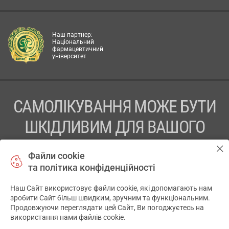
Наш партнер:
Національний
фармацевтичний
університет
САМОЛІКУВАННЯ МОЖЕ БУТИ
ШКІДЛИВИМ ДЛЯ ВАШОГО
ЗДОРОВ’Я
Файли cookie
та політика конфіденційності
ПЕРЕД ЗАСТОСУВАННЯМ ПРЕПАРАТУ ПРОКОНСУЛЬТУЙТЕСЬ
З ЛІКАРЕМ
Наш Сайт використовує файли cookie, які допомагають нам
✕
зробити Сайт більш швидким, зручним та функціональним.
ТОВ «АПТЕКА 911.ЮА» Код ЄДРПОУ 43631965.
Продовжуючи переглядати цей Сайт, Ви погоджуєтесь на
використання нами файлів cookie.
Відмова від відповідальності