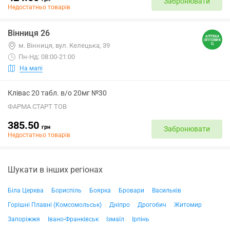
Забронювати
Недостатньо товарів
Вінниця 26
м. Вінниця, вул. Келецька, 39
Пн-Нд: 08:00-21:00
На мапі
Клівас 20 табл. в/о 20мг №30
ФАРМА СТАРТ ТОВ
385.50
грн
Забронювати
Недостатньо товарів
Шукати в інших регіонах
Біла Церква
Бориспіль
Боярка
Бровари
Васильків
Горішні Плавні (Комсомольськ)
Дніпро
Дрогобич
Житомир
Запоріжжя
Івано-Франківськ
Ізмаїл
Ірпінь