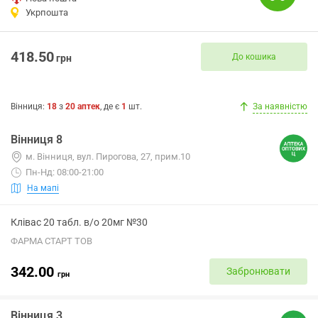
Укрпошта
418.50
До кошика
грн
Вінниця
:
18
з
20
аптек
, де є
1
шт.
За наявністю
Вінниця 8
м. Вінниця, вул. Пирогова, 27, прим.10
Пн-Нд: 08:00-21:00
На мапі
Клівас 20 табл. в/о 20мг №30
ФАРМА СТАРТ ТОВ
342.00
Забронювати
грн
Вінниця 3