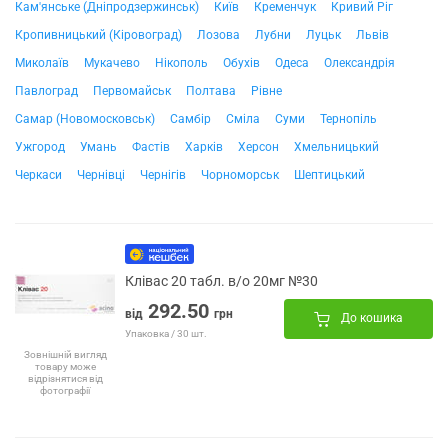
Кам'янське (Дніпродзержинськ)
Київ
Кременчук
Кривий Ріг
Кропивницький (Кіровоград)
Лозова
Лубни
Луцьк
Львів
Миколаїв
Мукачево
Нікополь
Обухів
Одеса
Олександрія
Павлоград
Первомайськ
Полтава
Рівне
Самар (Новомосковськ)
Самбір
Сміла
Суми
Тернопіль
Ужгород
Умань
Фастів
Харків
Херсон
Хмельницький
Черкаси
Чернівці
Чернігів
Чорноморськ
Шептицький
Клівас 20 табл. в/о 20мг №30
292.50
від
грн
До кошика
Упаковка / 30 шт.
Зовнішній вигляд
товару може
відрізнятися від
фотографії