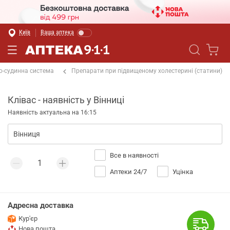
Київ
Ваша аптека
о-судинна система
Препарати при підвищеному холестерині (статини)
Клівас - наявність у Вінниці
Наявність актуальна на 16:15
Все в наявності
Аптеки 24/7
Уцінка
Адресна доставка
Кур'єр
Нова пошта