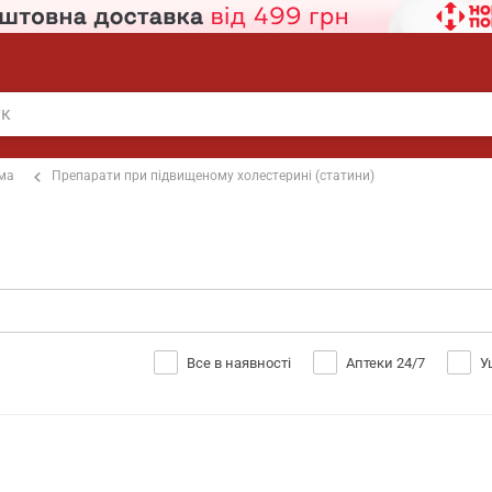
ема
Препарати при підвищеному холестерині (статини)
Все в наявності
Аптеки 24/7
У