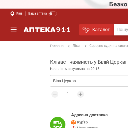
Київ
Ваша аптека
Каталог
Ліки
Серцево-судинна сист
Головна
Клівас - наявність у Білій Церкві
Наявність актуальна на 20:15
Адресна доставка
Кур'єр
Нова пошта