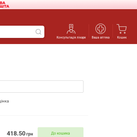
Консультація лікаря
Ваша аптека
Кошик
цінка
418.50
До кошика
грн