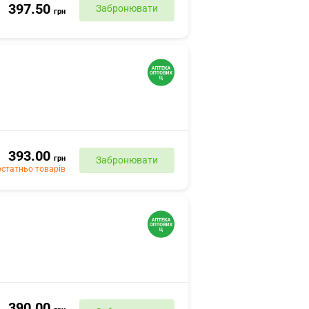
397.50
Забронювати
грн
393.00
грн
Забронювати
статньо товарів
390.00