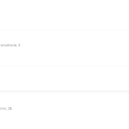
тальйонів, 3
отні, 2Б