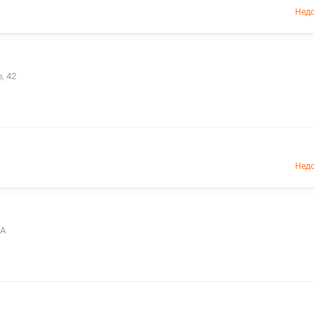
Недо
, 42
Недо
5А