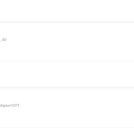
, 80
, МаркетОПТ