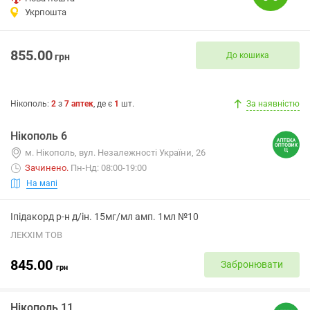
Укрпошта
855.00
До кошика
грн
Нікополь
:
2
з
7
аптек
, де є
1
шт.
За наявністю
Нікополь 6
м. Нікополь, вул. Незалежності України, 26
Зачинено
.
Пн-Нд: 08:00-19:00
На мапі
Іпідакорд р-н д/ін. 15мг/мл амп. 1мл №10
ЛЕКХІМ ТОВ
845.00
Забронювати
грн
Нікополь 11