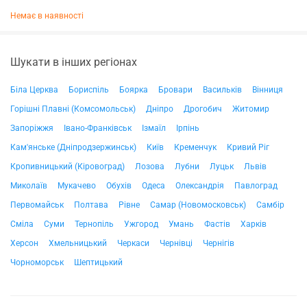
Немає в наявності
Шукати в інших регіонах
Біла Церква
Бориспіль
Боярка
Бровари
Васильків
Вінниця
Горішні Плавні (Комсомольськ)
Дніпро
Дрогобич
Житомир
Запоріжжя
Івано-Франківськ
Ізмаїл
Ірпінь
Кам'янське (Дніпродзержинськ)
Київ
Кременчук
Кривий Ріг
Кропивницький (Кіровоград)
Лозова
Лубни
Луцьк
Львів
Миколаїв
Мукачево
Обухів
Одеса
Олександрія
Павлоград
Первомайськ
Полтава
Рівне
Самар (Новомосковськ)
Самбір
Сміла
Суми
Тернопіль
Ужгород
Умань
Фастів
Харків
Херсон
Хмельницький
Черкаси
Чернівці
Чернігів
Чорноморськ
Шептицький