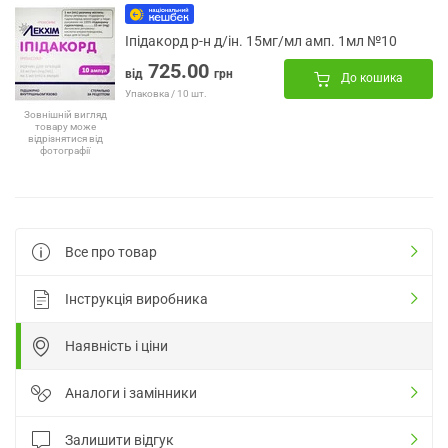
Іпідакорд р-н д/ін. 15мг/мл амп. 1мл №10
725.00
від
грн
До кошика
Упаковка / 10 шт.
Зовнішній вигляд
товару може
відрізнятися від
фотографії
Все про товар
Інструкція виробника
Наявність і ціни
Аналоги і замінники
Залишити відгук