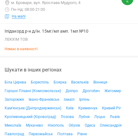
м. Бровари, вул. Ярослава Мудрого, 4
Пн-Нд: 08:00-21:00
На мапі
Іпідакорд р-н д/ін. 15мг/мл амп. 1мл №10
ЛЕКХІМ ТОВ
Немає в наявності
Шукати в інших регіонах
Біла Церква
Бориспіль
Боярка
Васильків
Вінниця
Горішні Плавні (Комсомольськ)
Дніпро
Дрогобич
Житомир
Запоріжжя
Івано-Франківськ
Ізмаїл
Ірпінь
Кам'янське (Дніпродзержинськ)
Київ
Кременчук
Кривий Ріг
Кропивницький (Кіровоград)
Лозова
Лубни
Луцьк
Львів
Миколаїв
Мукачево
Нікополь
Обухів
Одеса
Олександрія
Павлоград
Первомайськ
Полтава
Рівне