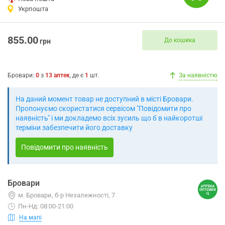
Укрпошта
855.00
До кошика
грн
Бровари
:
0
з
13
аптек
, де є
1
шт.
За наявністю
На даний момент товар не доступний в місті Бровари.
Пропонуємо скористатися сервісом "Повідомити про
наявність" і ми докладемо всіх зусиль що б в найкоротші
терміни забезпечити його доставку
Повідомити про наявність
Бровари
м. Бровари, б-р Незалежності, 7
Пн-Нд: 08:00-21:00
На мапі