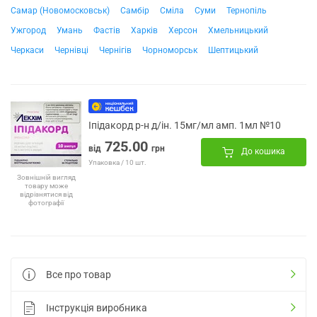
Самар (Новомосковськ)
Самбір
Сміла
Суми
Тернопіль
Ужгород
Умань
Фастів
Харків
Херсон
Хмельницький
Черкаси
Чернівці
Чернігів
Чорноморськ
Шептицький
Іпідакорд р-н д/ін. 15мг/мл амп. 1мл №10
725.00
від
грн
До кошика
Упаковка / 10 шт.
Зовнішній вигляд
товару може
відрізнятися від
фотографії
Все про товар
Інструкція виробника