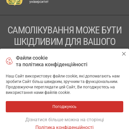
університет
САМОЛІКУВАННЯ МОЖЕ БУТИ
ШКІДЛИВИМ ДЛЯ ВАШОГО
ЗДОРОВ’Я
Файли cookie
та політика конфіденційності
ПЕРЕД ЗАСТОСУВАННЯМ ПРЕПАРАТУ ПРОКОНСУЛЬТУЙТЕСЬ
З ЛІКАРЕМ
Наш Сайт використовує файли cookie, які допомагають нам
✕
зробити Сайт більш швидким, зручним та функціональним.
ТОВ «АПТЕКА 911.ЮА» Код ЄДРПОУ 43631965.
Продовжуючи переглядати цей Сайт, Ви погоджуєтесь на
використання нами файлів cookie.
Відмова від відповідальності
© 2014-2026. Медична інформаційна система АПТЕКА911.ЮА
Погоджуюсь
Всі аптеки
на мапі
Розробка і підтримка сайту -
wu.ua
Дізнатися більше можна на сторінці
Політика конфіденційності