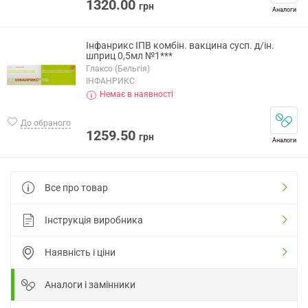
1320.00
грн
Аналоги
Інфанрикс ІПВ комбін. вакцина сусп. д/ін.
шприц 0,5мл №1***
Глаксо (Бельгія)
ІНФАНРИКС
Немає в наявності
До обраного
1259.50
грн
Аналоги
Все про товар
Інструкція виробника
Наявність і ціни
Аналоги і замінники