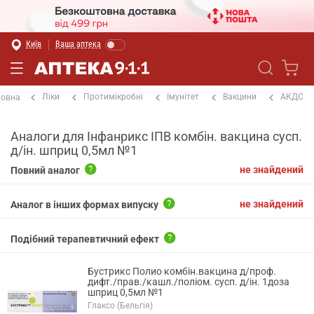
Київ
Ваша аптека
Ліки
Протимікробні
Імунітет
Вакцини
АКДС
ловна
Аналоги для Інфанрикс ІПВ комбін. вакцина сусп.
д/ін. шприц 0,5мл №1
не знайдений
Повний аналог
не знайдений
Аналог в інших формах випуску
Подібний терапевтичний ефект
Бустрикс Полио комбін.вакцина д/проф.
дифт./прав./кашл./поліом. сусп. д/ін. 1доза
шприц 0,5мл №1
Глаксо (Бельгія)