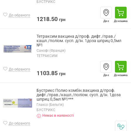
БУСТРИКС
До обраного
1218.50
грн
Де є
До кошика
Тетраксим вакцина д/проф. дифт./прав./
кашл./поліом. сусп. д/ін. 1доза шприц 0,5мл
№1
Санофі (Франція)
ТЕТРАКСИМ
До обраного
1103.85
грн
Де є
До кошика
Бустрикс Полио комбін.вакцина д/проф.
дифт./прав./кашл./поліом. сусп. д/ін. 1доза
шприц 0,5мл №1***
Глаксо (Бельгія)
БУСТРИКС
Немає в наявності
До обраного