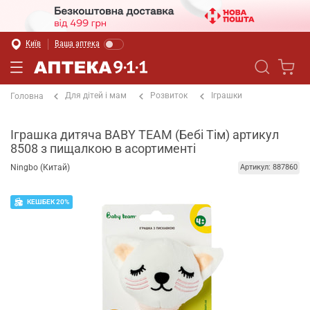
Київ
Ваша аптека
Для дітей і мам
Розвиток
Іграшки
Головна
Іграшка дитяча BABY TEAM (Бебі Тім) артикул
8508 з пищалкою в асортименті
Ningbo (Китай)
Артикул: 887860
КЕШБЕК 20%