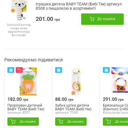
Іграшка дитяча BABY TEAM (Бебі Тім) артикул
8508 з пищалкою в асортименті
201.00
До кошика
грн
Зовнішній вигляд
товару може
відрізнятися від
фотографії
Рекомендуємо подивитися
182.00
88.00
291.00
грн
грн
грн
Прорізувач дитячий
Зубна щітка дитяча
Брязкальце 
BABY TEAM (Бебі Тім)
BABY TEAM (Бебі тім)
(Канпол) 2/45
артикул 4021
артикул 7204
Кольорові кул
силіконовий
Морквинка з 4-х
До кошика
До кошика
До коши
місяців 1 шт