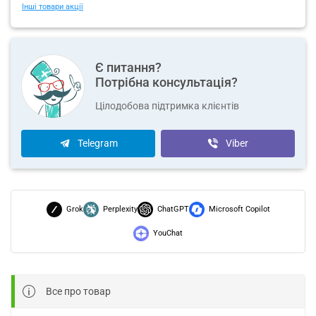
Інші товари акції
Є питання?
Потрібна консультація?
Цілодобова підтримка клієнтів
Telegram
Viber
Grok
Perplexity
ChatGPT
Microsoft Copilot
YouChat
Все про товар