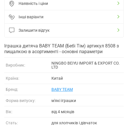
Наявність і ціни
Інші варіанти
Залишити відгук
Іграшка дитяча BABY TEAM (Бебі Тім) артикул 8508 з
пищалкою в асортименті - основні параметри
NINGBO BEIYU IMPORT & EXPORT CO.
Виробник:
LTD
Країна:
Китай
Бренд:
BABY TEAM
Форма випуску:
м'які іграшки
Вік:
від 4 місяців
Стать:
для хлопчиків і дівчаток