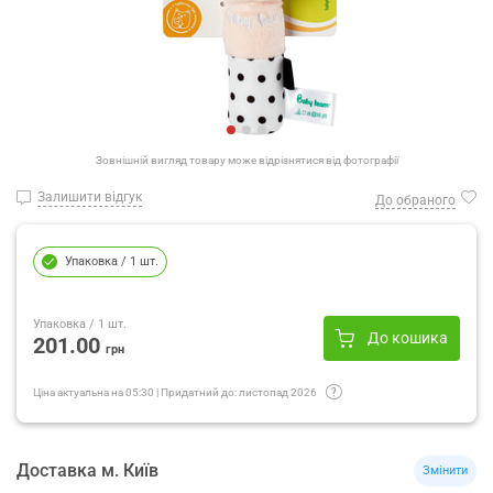
Зовнішній вигляд товару може відрізнятися від фотографії
Залишити відгук
До обраного
Упаковка
/ 1 шт.
Упаковка
/ 1 шт.
До кошика
201.00
грн
Ціна актуальна на
05:30
|
Придатний до:
листопад 2026
Доставка
м.
Київ
Змінити