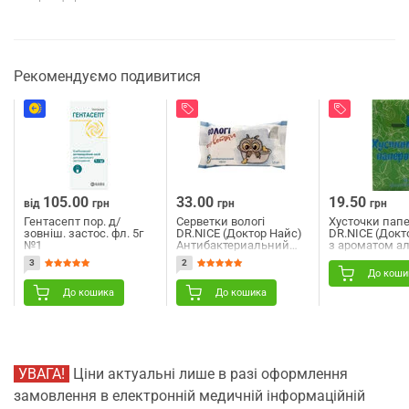
Рекомендуємо подивитися
105.00
33.00
19.50
від
грн
грн
грн
Гентасепт пор. д/
Серветки вологі
Хусточки папе
зовніш. застос. фл. 5г
DR.NICE (Доктор Найс)
DR.NICE (Докт
№1
Антибактериальний
з ароматом ал
ефект 15 шт
3
2
До коши
До кошика
До кошика
УВАГА!
Ціни актуальні лише в разі оформлення
замовлення в електронній медичній інформаційній