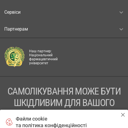
Сервіси
Партнерам
Наш партнер:
Національний
фармацевтичний
університет
САМОЛІКУВАННЯ МОЖЕ БУТИ
ШКІДЛИВИМ ДЛЯ ВАШОГО
ЗДОРОВ’Я
Файли cookie
та політика конфіденційності
ПЕРЕД ЗАСТОСУВАННЯМ ПРЕПАРАТУ ПРОКОНСУЛЬТУЙТЕСЬ