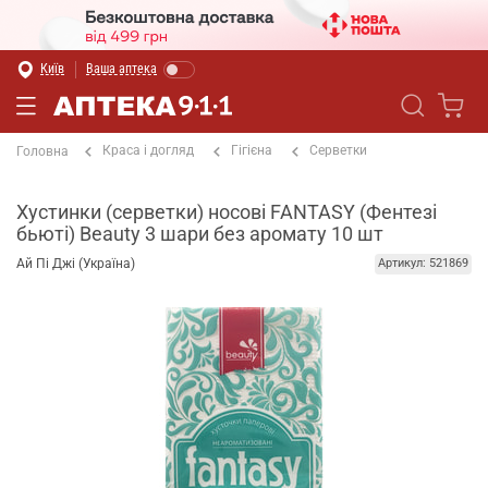
Київ
Ваша аптека
Краса і догляд
Гігієна
Серветки
Головна
Хустинки (серветки) носові FANTASY (Фентезі
бьюті) Beauty 3 шари без аромату 10 шт
Ай Пі Джі (Україна)
Артикул: 521869