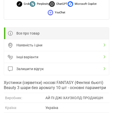
Grok
Perplexity
ChatGPT
Microsoft Copilot
YouChat
Все про товар
Наявність і ціни
Інші варіанти
Залишити відгук
Хустинки (серветки) носові FANTASY (Фентезі бьюті)
Beauty 3 шари без аромату 10 шт - основні параметри
Виробник:
АЙ ПІ ДЖІ ХАУЗХОЛД ПРОДАКШН
Країна:
Україна