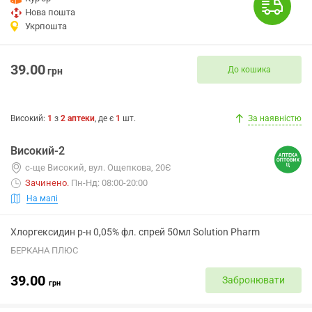
Нова пошта
Укрпошта
39.00
До кошика
грн
Високий
:
1
з
2
аптеки
, де є
1
шт.
За наявністю
Високий-2
с-ще Високий, вул. Ощепкова, 20Є
Зачинено
.
Пн-Нд: 08:00-20:00
На мапі
Хлоргексидин р-н 0,05% фл. спрей 50мл Solution Pharm
БЕРКАНА ПЛЮС
39.00
Забронювати
грн