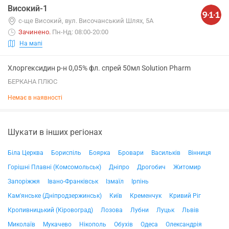
Високий-1
с-ще Високий, вул. Височанський Шлях, 5А
Зачинено
.
Пн-Нд: 08:00-20:00
На мапі
Хлоргексидин р-н 0,05% фл. спрей 50мл Solution Pharm
БЕРКАНА ПЛЮС
Немає в наявності
Шукати в інших регіонах
Біла Церква
Бориспіль
Боярка
Бровари
Васильків
Вінниця
Горішні Плавні (Комсомольськ)
Дніпро
Дрогобич
Житомир
Запоріжжя
Івано-Франківськ
Ізмаїл
Ірпінь
Кам'янське (Дніпродзержинськ)
Київ
Кременчук
Кривий Ріг
Кропивницький (Кіровоград)
Лозова
Лубни
Луцьк
Львів
Миколаїв
Мукачево
Нікополь
Обухів
Одеса
Олександрія