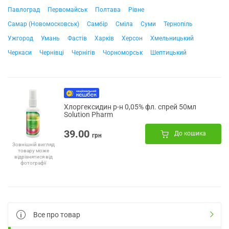
Павлоград
Первомайськ
Полтава
Рівне
Самар (Новомосковськ)
Самбір
Сміла
Суми
Тернопіль
Ужгород
Умань
Фастів
Харків
Херсон
Хмельницький
Черкаси
Чернівці
Чернігів
Чорноморськ
Шептицький
Хлоргексидин р-н 0,05% фл. спрей 50мл
Solution Pharm
39.00
До кошика
грн
Зовнішній вигляд
товару може
відрізнятися від
фотографії
Все про товар