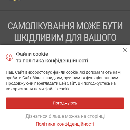
САМОЛІКУВАННЯ МОЖЕ БУТИ
ШКІДЛИВИМ ДЛЯ ВАШОГО
ЗДОРОВ’Я
Файли cookie
та політика конфіденційності
ПЕРЕД ЗАСТОСУВАННЯМ ПРЕПАРАТУ ПРОКОНСУЛЬТУЙТЕСЬ
З ЛІКАРЕМ
Наш Сайт використовує файли cookie, які допомагають нам
✕
зробити Сайт більш швидким, зручним та функціональним.
ТОВ «АПТЕКА 911.ЮА» Код ЄДРПОУ 43631965.
Продовжуючи переглядати цей Сайт, Ви погоджуєтесь на
використання нами файлів cookie.
Відмова від відповідальності
© 2014-2026. Медична інформаційна система АПТЕКА911.ЮА
Погоджуюсь
Всі аптеки
на мапі
Розробка і підтримка сайту -
wu.ua
Дізнатися більше можна на сторінці
Політика конфіденційності
ОСНОВНЕ
ДЕ Є
АНАЛОГИ
ВІДГУКИ