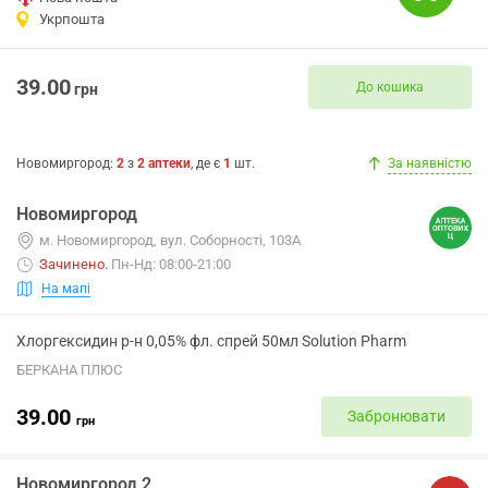
Укрпошта
39.00
До кошика
грн
Новомиргород
:
2
з
2
аптеки
, де є
1
шт.
За наявністю
Новомиргород
м. Новомиргород, вул. Соборності, 103А
Зачинено
.
Пн-Нд: 08:00-21:00
На мапі
Хлоргексидин р-н 0,05% фл. спрей 50мл Solution Pharm
БЕРКАНА ПЛЮС
39.00
Забронювати
грн
Новомиргород 2