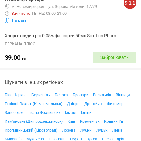
м. Новомиргород, вул. Зерова Миколи, 17/79
Зачинено
.
Пн-Нд: 08:00-21:00
На мапі
Хлоргексидин р-н 0,05% фл. спрей 50мл Solution Pharm
БЕРКАНА ПЛЮС
39.00
Забронювати
грн
Шукати в інших регіонах
Біла Церква
Бориспіль
Боярка
Бровари
Васильків
Вінниця
Горішні Плавні (Комсомольськ)
Дніпро
Дрогобич
Житомир
Запоріжжя
Івано-Франківськ
Ізмаїл
Ірпінь
Кам'янське (Дніпродзержинськ)
Київ
Кременчук
Кривий Ріг
Кропивницький (Кіровоград)
Лозова
Лубни
Луцьк
Львів
Миколаїв
Мукачево
Нікополь
Обухів
Одеса
Олександрія