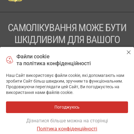
САМОЛІКУВАННЯ МОЖЕ БУТИ
ШКІДЛИВИМ ДЛЯ ВАШОГО
ЗДОРОВ’Я
Файли cookie
та політика конфіденційності
ПЕРЕД ЗАСТОСУВАННЯМ ПРЕПАРАТУ ПРОКОНСУЛЬТУЙТЕСЬ
З ЛІКАРЕМ
Наш Сайт використовує файли cookie, які допомагають нам
✕
зробити Сайт більш швидким, зручним та функціональним.
ТОВ «АПТЕКА 911.ЮА» Код ЄДРПОУ 43631965.
Продовжуючи переглядати цей Сайт, Ви погоджуєтесь на
використання нами файлів cookie.
Відмова від відповідальності
© 2014-2026. Медична інформаційна система АПТЕКА911.ЮА
Погоджуюсь
Всі аптеки
на мапі
Розробка і підтримка сайту -
wu.ua
Дізнатися більше можна на сторінці
Політика конфіденційності
ОСНОВНЕ
ДЕ Є
АНАЛОГИ
ВІДГУКИ