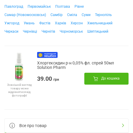
Павлоград
Первомайськ
Полтава
Рівне
Самар (Новомосковськ)
Самбір
Сміла
Суми
Тернопіль
Ужгород
Умань
Фастів
Харків
Херсон
Хмельницький
Черкаси
Чернівці
Чернігів
Чорноморськ
Шептицький
Хлоргексидин р-н 0,05% фл. спрей 50мл
Solution Pharm
39.00
До кошика
грн
Зовнішній вигляд
товару може
відрізнятися від
фотографії
Все про товар