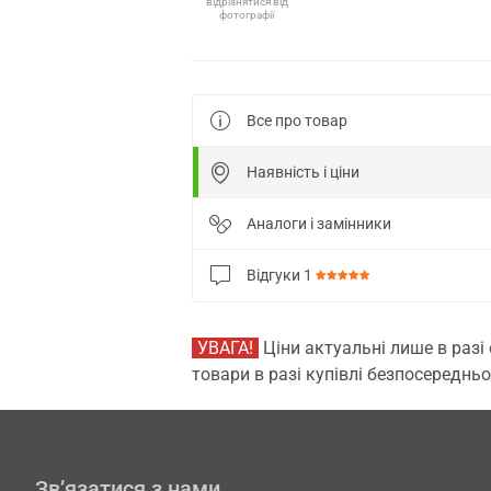
відрізнятися від
фотографії
Все про товар
Наявність і ціни
Аналоги і замінники
Відгуки
1
УВАГА!
Ціни актуальні лише в разі
товари в разі купівлі безпосередньо
Зв’язатися з нами