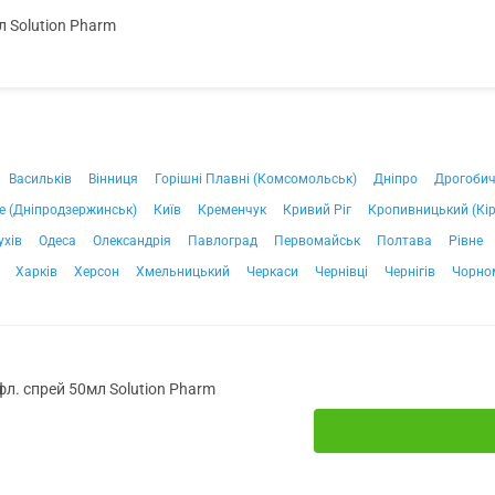
л Solution Pharm
Васильків
Вінниця
Горішні Плавні (Комсомольськ)
Дніпро
Дрогоби
е (Дніпродзержинськ)
Київ
Кременчук
Кривий Ріг
Кропивницький (Кі
ухів
Одеса
Олександрія
Павлоград
Первомайськ
Полтава
Рівне
Харків
Херсон
Хмельницький
Черкаси
Чернівці
Чернігів
Чорно
фл. спрей 50мл Solution Pharm