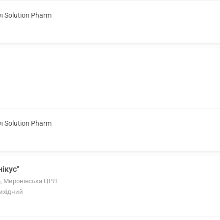
л Solution Pharm
л Solution Pharm
ікус"
6, Миронівська ЦРЛ
Вихідний