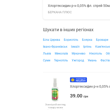
Хлоргексидин р-н 0,05% фл. спрей 50м
БЕРКАНА ПЛЮС
Шукати в інших регіонах
Біла Церква
Бориспіль
Боярка
Бровари
Івано-Франківськ
Ізмаїл
Ірпінь
Кам'янськ
Львів
Миколаїв
Мукачево
Нікополь
Об
Суми
Тернопіль
Ужгород
Умань
Фастів
Хлоргексидин р-н 0,05% 
39.00
грн
Зовнішній вигляд
товару може