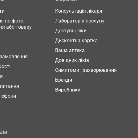
ти
Консультація лікаря
я по фото
Лабораторні послуги
ня або товару
Доступні ліки
Дисконтна картка
Ваша аптека
 замовлення
Довідник ліків
кості
Симптоми і захворювання
ня
Бренди
 питання
Виробники
елефони
рам