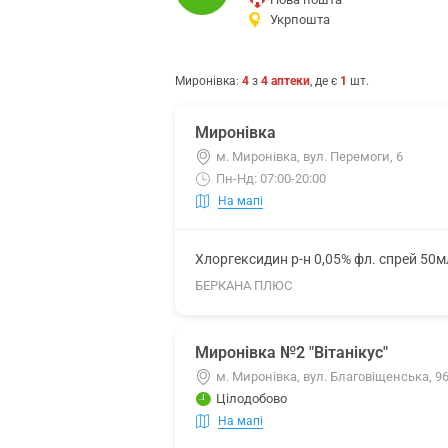
Укрпошта
Миронівка
:
4
з
4
аптеки
, де є
1
шт.
Миронівка
м. Миронівка, вул. Перемоги, 6
Пн-Нд: 07:00-20:00
На мапі
Хлоргексидин р-н 0,05% фл. спрей 50м
БЕРКАНА ПЛЮС
Миронівка №2 "Вітанікус"
м. Миронівка, вул. Благовіщенська, 9
Цілодобово
На мапі