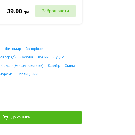
39.00
Забронювати
грн
ч
Житомир
Запоріжжя
ровоград)
Лозова
Лубни
Луцьк
Самар (Новомосковськ)
Самбір
Сміла
морськ
Шептицький
До кошика