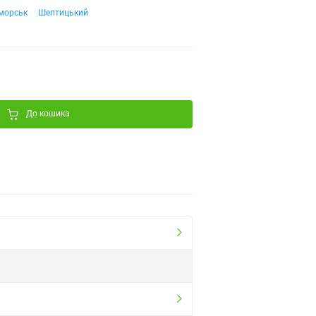
морськ
Шептицький
До кошика