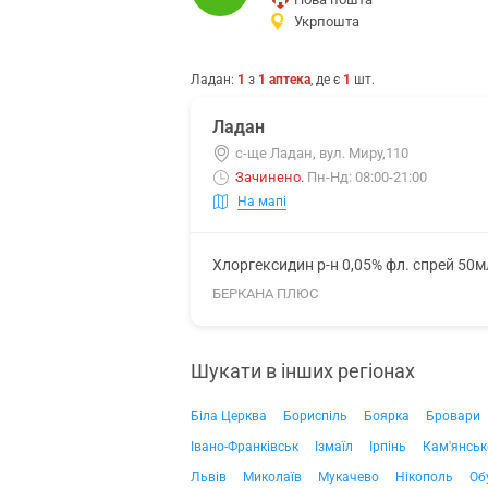
Укрпошта
Ладан
:
1
з
1
аптека
, де є
1
шт.
Ладан
с-ще Ладан, вул. Миру,110
Зачинено
.
Пн-Нд: 08:00-21:00
На мапі
Хлоргексидин р-н 0,05% фл. спрей 50м
БЕРКАНА ПЛЮС
Шукати в інших регіонах
Біла Церква
Бориспіль
Боярка
Бровари
Івано-Франківськ
Ізмаїл
Ірпінь
Кам'янськ
Львів
Миколаїв
Мукачево
Нікополь
Об