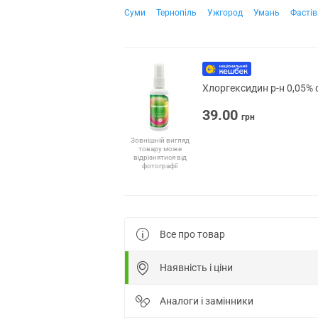
Суми
Тернопіль
Ужгород
Умань
Фастів
Хлоргексидин р-н 0,05% 
39.00
грн
Зовнішній вигляд
товару може
відрізнятися від
фотографії
Все про товар
Наявність і ціни
Аналоги і замінники