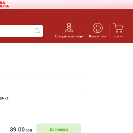
Консультація лікаря
Ваша аптека
Кошик
цінка
39.00
До кошика
грн