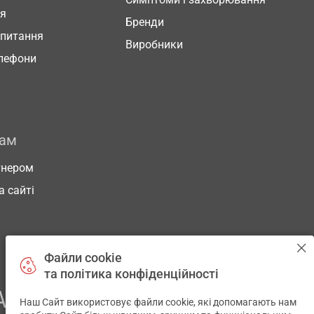
ня
Бренди
 питання
Виробники
елефони
рам
тнером
а сайті
Файли cookie
та політика конфіденційності
АШОГО ЗДОРОВ’Я
Наш Сайт використовує файли cookie, які допомагають нам
✕