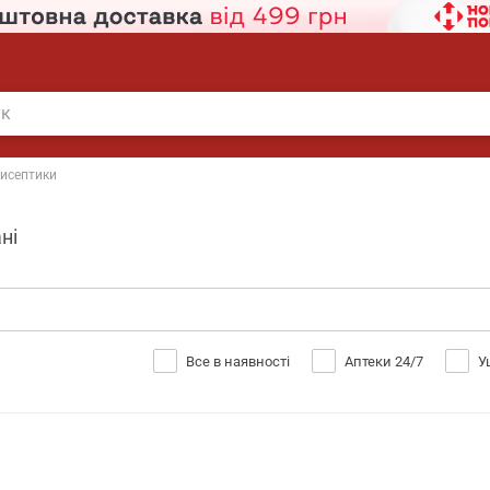
исептики
ні
Все в наявності
Аптеки 24/7
У