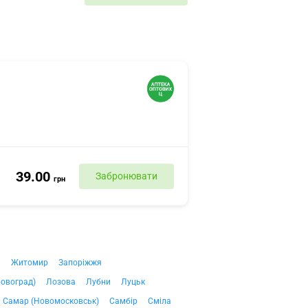
39.00
Забронювати
грн
ч
Житомир
Запоріжжя
ровоград)
Лозова
Лубни
Луцьк
Самар (Новомосковськ)
Самбір
Сміла