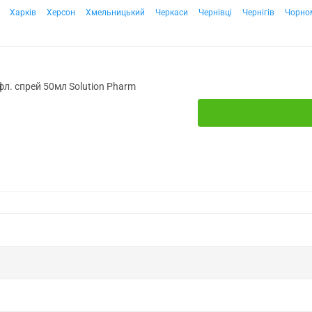
Харків
Херсон
Хмельницький
Черкаси
Чернівці
Чернігів
Чорно
фл. спрей 50мл Solution Pharm