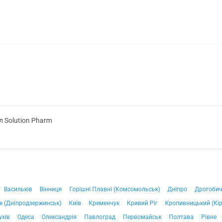
л Solution Pharm
Васильків
Вінниця
Горішні Плавні (Комсомольськ)
Дніпро
Дрогоби
е (Дніпродзержинськ)
Київ
Кременчук
Кривий Ріг
Кропивницький (Кі
ухів
Одеса
Олександрія
Павлоград
Первомайськ
Полтава
Рівне