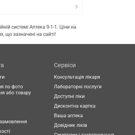
ій системі Аптека 9-1-1. Ціни на
, що зазначені на сайті!
га
Сервіси
ти
Консультація лікаря
я по фото
Лабораторні послуги
ня або товару
Доступні ліки
Дисконтна картка
Ваша аптека
 замовлення
Довідник ліків
кості
Симптоми і захворювання