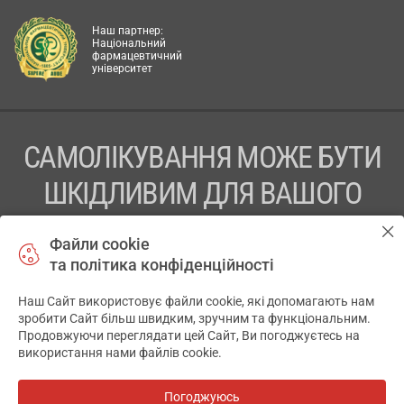
Наш партнер:
Національний
фармацевтичний
університет
САМОЛІКУВАННЯ МОЖЕ БУТИ
ШКІДЛИВИМ ДЛЯ ВАШОГО
ЗДОРОВ’Я
Файли cookie
та політика конфіденційності
ПЕРЕД ЗАСТОСУВАННЯМ ПРЕПАРАТУ ПРОКОНСУЛЬТУЙТЕСЬ
З ЛІКАРЕМ
Наш Сайт використовує файли cookie, які допомагають нам
✕
зробити Сайт більш швидким, зручним та функціональним.
ТОВ «АПТЕКА 911.ЮА» Код ЄДРПОУ 43631965.
Продовжуючи переглядати цей Сайт, Ви погоджуєтесь на
використання нами файлів cookie.
Відмова від відповідальності
© 2014-2026. Медична інформаційна система АПТЕКА911.ЮА
Погоджуюсь
Всі аптеки