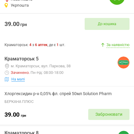
Укрпошта
39.00
До кошика
грн
Краматорськ
:
4
з
6
аптек
, де є
1
шт.
За наявністю
Краматорськ 5
м. Краматорськ, вул. Паркова, 38
Зачинено
.
Пн-Нд: 08:00-18:00
На мапі
Хлоргексидин р-н 0,05% фл. спрей 50мл Solution Pharm
БЕРКАНА ПЛЮС
39.00
Забронювати
грн
Краматорськ 8