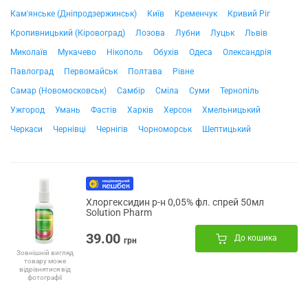
Кам'янське (Дніпродзержинськ)
Київ
Кременчук
Кривий Ріг
Кропивницький (Кіровоград)
Лозова
Лубни
Луцьк
Львів
Миколаїв
Мукачево
Нікополь
Обухів
Одеса
Олександрія
Павлоград
Первомайськ
Полтава
Рівне
Самар (Новомосковськ)
Самбір
Сміла
Суми
Тернопіль
Ужгород
Умань
Фастів
Харків
Херсон
Хмельницький
Черкаси
Чернівці
Чернігів
Чорноморськ
Шептицький
Хлоргексидин р-н 0,05% фл. спрей 50мл
Solution Pharm
39.00
До кошика
грн
Зовнішній вигляд
товару може
відрізнятися від
фотографії