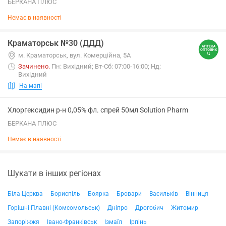
БЕРКАНА ПЛЮС
Немає в наявності
Краматорськ №30 (ДДД)
м. Краматорськ, вул. Комерційна, 5А
Зачинено
.
Пн: Вихідний; Вт-Сб: 07:00-16:00; Нд:
Вихідний
На мапі
Хлоргексидин р-н 0,05% фл. спрей 50мл Solution Pharm
БЕРКАНА ПЛЮС
Немає в наявності
Шукати в інших регіонах
Біла Церква
Бориспіль
Боярка
Бровари
Васильків
Вінниця
Горішні Плавні (Комсомольськ)
Дніпро
Дрогобич
Житомир
Запоріжжя
Івано-Франківськ
Ізмаїл
Ірпінь