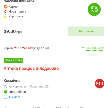
Адресна доставка
Кур'єр
Нова пошта
Укрпошта
39.00
До кошика
грн
Харків
:
230
з
248
аптек
, де є
1
шт.
За наявністю
Нова аптека
Аптека працює цілодобово
Космічна
м. Харків, вул. Космічна, 25
Цілодобово
На мапі