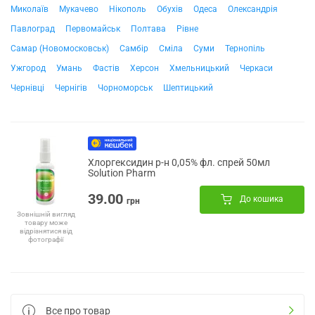
Миколаїв
Мукачево
Нікополь
Обухів
Одеса
Олександрія
Павлоград
Первомайськ
Полтава
Рівне
Самар (Новомосковськ)
Самбір
Сміла
Суми
Тернопіль
Ужгород
Умань
Фастів
Херсон
Хмельницький
Черкаси
Чернівці
Чернігів
Чорноморськ
Шептицький
Хлоргексидин р-н 0,05% фл. спрей 50мл
Solution Pharm
39.00
До кошика
грн
Зовнішній вигляд
товару може
відрізнятися від
фотографії
Все про товар