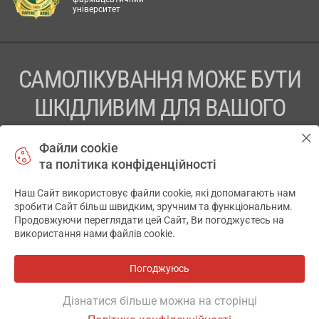
університет
САМОЛІКУВАННЯ МОЖЕ БУТИ
ШКІДЛИВИМ ДЛЯ ВАШОГО
ЗДОРОВ’Я
Файли cookie
та політика конфіденційності
ПЕРЕД ЗАСТОСУВАННЯМ ПРЕПАРАТУ ПРОКОНСУЛЬТУЙТЕСЬ
З ЛІКАРЕМ
Наш Сайт використовує файли cookie, які допомагають нам
✕
зробити Сайт більш швидким, зручним та функціональним.
ТОВ «АПТЕКА 911.ЮА» Код ЄДРПОУ 43631965.
Продовжуючи переглядати цей Сайт, Ви погоджуєтесь на
використання нами файлів cookie.
Відмова від відповідальності
© 2014-2026. Медична інформаційна система АПТЕКА911.ЮА
Погоджуюсь
Всі аптеки
на мапі
Розробка і підтримка сайту -
wu.ua
Дізнатися більше можна на сторінці