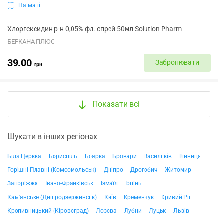
На мапі
Хлоргексидин р-н 0,05% фл. спрей 50мл Solution Pharm
БЕРКАНА ПЛЮС
39.00
Забронювати
грн
Показати всі
Шукати в інших регіонах
Біла Церква
Бориспіль
Боярка
Бровари
Васильків
Вінниця
Горішні Плавні (Комсомольськ)
Дніпро
Дрогобич
Житомир
Запоріжжя
Івано-Франківськ
Ізмаїл
Ірпінь
Кам'янське (Дніпродзержинськ)
Київ
Кременчук
Кривий Ріг
Кропивницький (Кіровоград)
Лозова
Лубни
Луцьк
Львів