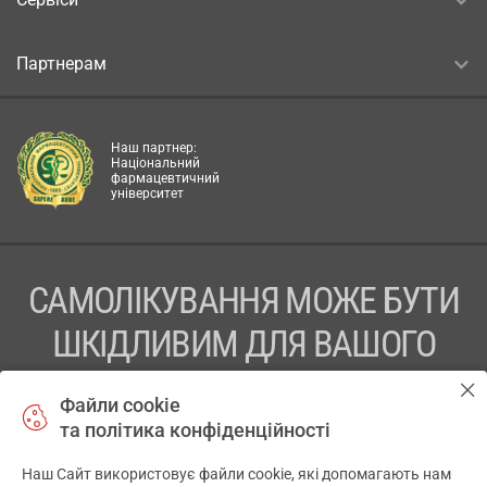
Партнерам
Наш партнер:
Національний
фармацевтичний
університет
САМОЛІКУВАННЯ МОЖЕ БУТИ
ШКІДЛИВИМ ДЛЯ ВАШОГО
ЗДОРОВ’Я
Файли cookie
та політика конфіденційності
ПЕРЕД ЗАСТОСУВАННЯМ ПРЕПАРАТУ ПРОКОНСУЛЬТУЙТЕСЬ
З ЛІКАРЕМ
Наш Сайт використовує файли cookie, які допомагають нам