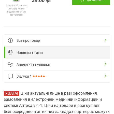
39.00
До кошика
грн
Зовнішній вигляд
товару може
відрізнятися від
фотографії
Все про товар
Наявність і ціни
Аналоги і замінники
Відгуки
1
УВАГА!
Ціни актуальні лише в разі оформлення
замовлення в електронній медичній інформаційній
системі Аптека 9-1-1. Ціни на товари в разі купівлі
безпосередньо в аптечних закладах-партнерах можуть