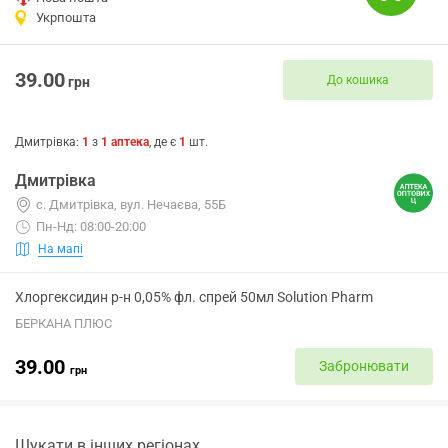
Укрпошта
39.00
До кошика
грн
Дмитрівка
:
1
з
1
аптека
, де є
1
шт.
Дмитрівка
с. Дмитрівка, вул. Нечаєва, 55Б
Пн-Нд: 08:00-20:00
На мапі
Хлоргексидин р-н 0,05% фл. спрей 50мл Solution Pharm
БЕРКАНА ПЛЮС
39.00
Забронювати
грн
Шукати в інших регіонах