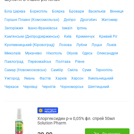
Біла Церква
Бориспіль
Боярка
Бровари
Васильків
Вінниця
Горішні Плавні (Комсомольськ)
Дніпро
Дрогобич
Житомир
Запоріжжя
Івано-Франківськ
Ізмаїл
Ірпінь
Кам'янське (Дніпродзержинськ)
Київ
Кременчук
Кривий Ріг
Кропивницький (Кіровоград)
Лозова
Лубни
Луцьк
Львів
Миколаїв
Мукачево
Нікополь
Обухів
Одеса
Олександрія
Павлоград
Первомайськ
Полтава
Рівне
Самар (Новомосковськ)
Самбір
Сміла
Суми
Тернопіль
Ужгород
Умань
Фастів
Харків
Херсон
Хмельницький
Черкаси
Чернівці
Чернігів
Чорноморськ
Шептицький
Хлоргексидин р-н 0,05% фл. спрей 50мл
Solution Pharm