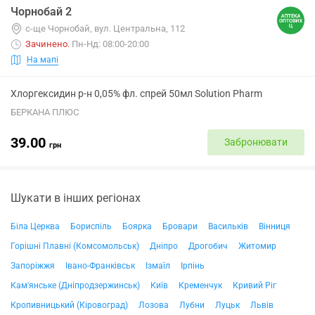
Чорнобай 2
с-ще Чорнобай, вул. Центральна, 112
Зачинено
.
Пн-Нд: 08:00-20:00
На мапі
Хлоргексидин р-н 0,05% фл. спрей 50мл Solution Pharm
БЕРКАНА ПЛЮС
39.00
Забронювати
грн
Шукати в інших регіонах
Біла Церква
Бориспіль
Боярка
Бровари
Васильків
Вінниця
Горішні Плавні (Комсомольськ)
Дніпро
Дрогобич
Житомир
Запоріжжя
Івано-Франківськ
Ізмаїл
Ірпінь
Кам'янське (Дніпродзержинськ)
Київ
Кременчук
Кривий Ріг
Кропивницький (Кіровоград)
Лозова
Лубни
Луцьк
Львів