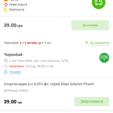
Нова пошта
Укрпошта
39.00
До кошика
грн
Чорнобай
:
2
з
2
аптеки
, де є
1
шт.
За наявністю
Чорнобай
с-ще Чорнобай, вул. Центральна, 222А
Зачинено
.
Пн-Нд: 08:00-21:00
На мапі
Хлоргексидин р-н 0,05% фл. спрей 50мл Solution Pharm
БЕРКАНА ПЛЮС
39.00
Забронювати
грн