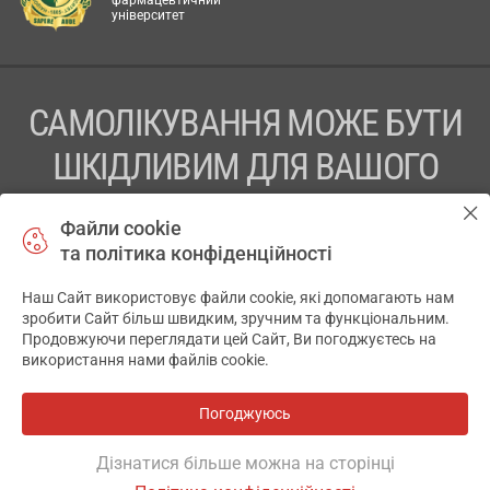
фармацевтичний
університет
САМОЛІКУВАННЯ МОЖЕ БУТИ
ШКІДЛИВИМ ДЛЯ ВАШОГО
ЗДОРОВ’Я
Файли cookie
та політика конфіденційності
ПЕРЕД ЗАСТОСУВАННЯМ ПРЕПАРАТУ ПРОКОНСУЛЬТУЙТЕСЬ
З ЛІКАРЕМ
Наш Сайт використовує файли cookie, які допомагають нам
✕
зробити Сайт більш швидким, зручним та функціональним.
ТОВ «АПТЕКА 911.ЮА» Код ЄДРПОУ 43631965.
Продовжуючи переглядати цей Сайт, Ви погоджуєтесь на
використання нами файлів cookie.
Відмова від відповідальності
© 2014-2026. Медична інформаційна система АПТЕКА911.ЮА
Погоджуюсь
Всі аптеки
на мапі
Розробка і підтримка сайту -
wu.ua
Дізнатися більше можна на сторінці