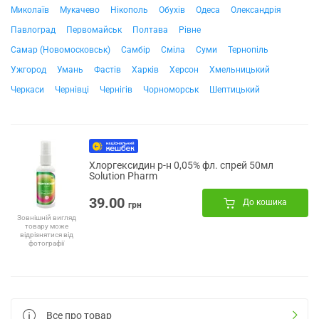
Миколаїв
Мукачево
Нікополь
Обухів
Одеса
Олександрія
Павлоград
Первомайськ
Полтава
Рівне
Самар (Новомосковськ)
Самбір
Сміла
Суми
Тернопіль
Ужгород
Умань
Фастів
Харків
Херсон
Хмельницький
Черкаси
Чернівці
Чернігів
Чорноморськ
Шептицький
Хлоргексидин р-н 0,05% фл. спрей 50мл
Solution Pharm
39.00
До кошика
грн
Зовнішній вигляд
товару може
відрізнятися від
фотографії
Все про товар