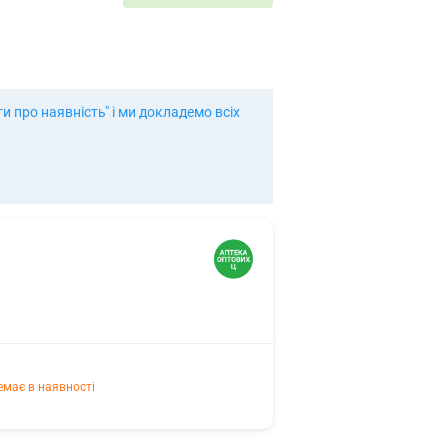
 про наявність" і ми докладемо всіх
емає в наявності