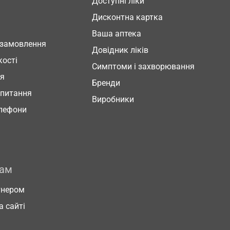
Доступні ліки
Дисконтна картка
Ваша аптека
 замовлення
Довідник ліків
кості
Симптоми і захворювання
ня
Бренди
 питання
Виробники
елефони
рам
тнером
а сайті