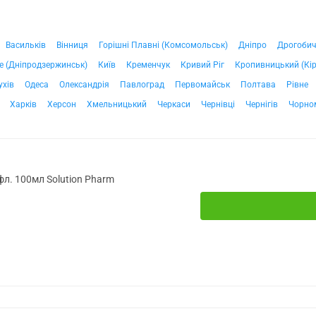
Васильків
Вінниця
Горішні Плавні (Комсомольськ)
Дніпро
Дрогоби
е (Дніпродзержинськ)
Київ
Кременчук
Кривий Ріг
Кропивницький (Кі
ухів
Одеса
Олександрія
Павлоград
Первомайськ
Полтава
Рівне
Харків
Херсон
Хмельницький
Черкаси
Чернівці
Чернігів
Чорно
фл. 100мл Solution Pharm