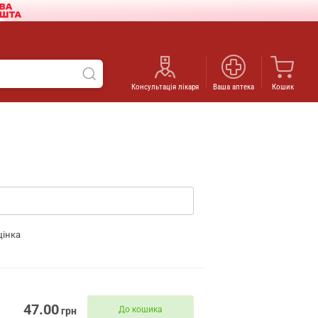
Консультація лікаря
Ваша аптека
Кошик
цінка
47.00
До кошика
грн