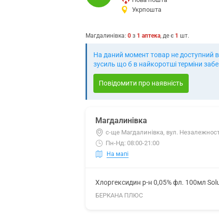
Укрпошта
Магдалинівка
:
0
з
1
аптека
, де є
1
шт.
На даний момент товар не доступний в
зусиль що б в найкоротші терміни заб
Повідомити про наявність
Магдалинівка
с-ще Магдалинівка, вул. Незалежност
Пн-Нд: 08:00-21:00
На мапі
Хлоргексидин р-н 0,05% фл. 100мл Sol
БЕРКАНА ПЛЮС