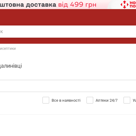
исептики
далинівці
Все в наявності
Аптеки 24/7
У