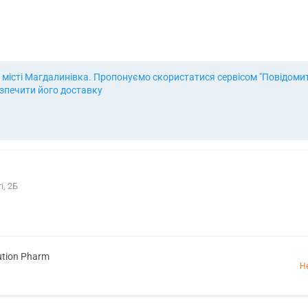
 місті Магдалинівка. Пропонуємо скористатися сервісом "Повідомити
езпечити його доставку
і, 2Б
ution Pharm
Н