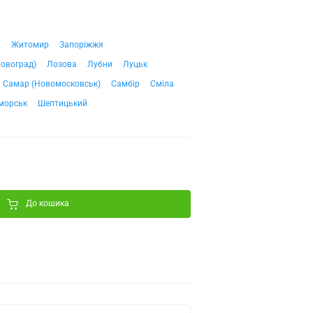
ч
Житомир
Запоріжжя
ровоград)
Лозова
Лубни
Луцьк
Самар (Новомосковськ)
Самбір
Сміла
морськ
Шептицький
До кошика