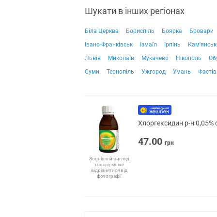
Шукати в інших регіонах
Біла Церква
Бориспіль
Боярка
Бровари
Івано-Франківськ
Ізмаїл
Ірпінь
Кам'янськ
Львів
Миколаїв
Мукачево
Нікополь
Об
Суми
Тернопіль
Ужгород
Умань
Фастів
Хлоргексидин р-н 0,05% 
47.00
грн
Зовнішній вигляд
товару може
відрізнятися від
фотографії